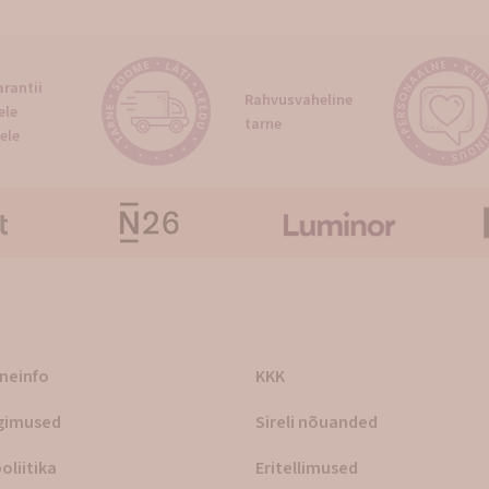
rantii
Rahvusvaheline
ele
tarne
ele
rneinfo
KKK
gimused
Sireli nõuanded
oliitika
Eritellimused