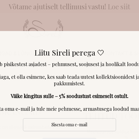
Võtame ajutiselt tellimusi vastu!
Loe siit
Liitu Sireli perega 🤍
NGAD & LÕNGAD
KLIENDID RÄÄGIVAD
MEIST
KONTAKT & 
ab pisikestest asjadest – pehmusest, soojusest ja hoolikalt loodu
jaga, et olla esimene, kes saab teada uutest kollektsioonidest ja
pakkumistest.
Väike kingitus sulle – 5% soodustust esimeselt ostult.
sta oma e-mail ja tule meie pehmesse, armastusega loodud maa
USKANGAID
TEHTUD TÖÖ
t on võimalik valmistada kõiki
Meelepärase näidise hinn