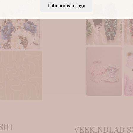
Liitu uudiskirjaga
SIIT
VEEKINDLAD S