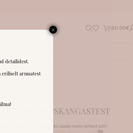
×
0.00
€
0
SHOWROOM
d detailidest.
 eriliselt armsatest
ilma!
D ERITELLIMUSKANGASTEST
ainfo saamiseks/tellimiseks saada meile sellest pilt!