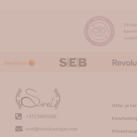
Ostuga
kaunit
toodet
Ostu- ja ta
+372 56655585
Kasutustin
sirel@sirelboutique.com
Privaatsusp