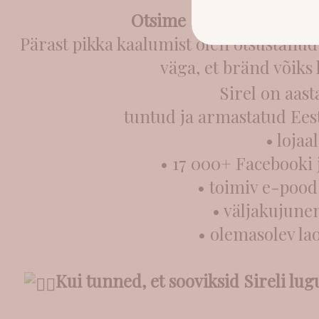
Otsime Sirelile uut oman
Pärast pikka kaalumist olen otsustanud
väga, et bränd võiks k
Sirel on aas
tuntud ja armastatud Eest
• lojaa
• 17 000+ Facebooki 
• toimiv e-pood
• väljakujune
• olemasolev lao
Kui tunned, et sooviksid Sireli lu