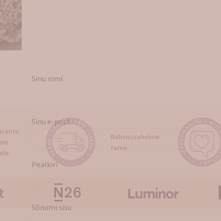
Sinu nimi
Sinu e-post
rantii
Rahvusvaheline
ele
tarne
ele
Pealkiri
Sõnumi sisu