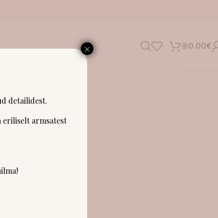
×
0.00
€
0
SHOWROOM
d detailidest.
 eriliselt armsatest
ilma!
emad.