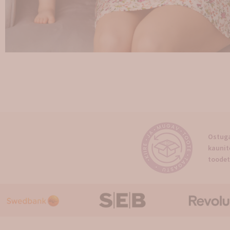
Ostuga
kaunit
toodet