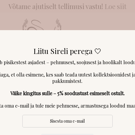
Võtame ajutiselt tellimusi vastu!
Loe siit
Liitu Sireli perega 🤍
NGAD & LÕNGAD
KLIENDID RÄÄGIVAD
MEIST
KONTAKT & 
ab pisikestest asjadest – pehmusest, soojusest ja hoolikalt loodu
jaga, et olla esimene, kes saab teada uutest kollektsioonidest ja
pakkumistest.
Väike kingitus sulle – 5% soodustust esimeselt ostult.
ga võtame veel ajutiselt tellimusi vastu!
sta oma e-mail ja tule meie pehmesse, armastusega loodud maa
le:
sirel@sirelboutique.com
ada, et ooteajad on tavapärasest veidi pik