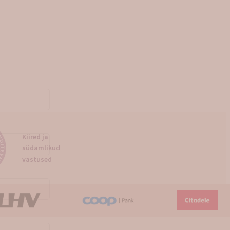
Kiired ja
südamlikud
vastused