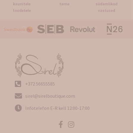
kaunitele
tarne
südamlikud
toodetele
vastused
+372 56655585
sirel@sirelboutique.com
Infotelefon E-R kell 12:00-17:00