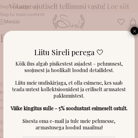
Võtame ajutiselt tellimusi vastu!
Loe siit
Skip to navigation
Skip to main content
Menüü
×
Eritellimuskangad
Liitu Sireli perega 🤍
ERITELLIMUSTEKS MÕELDUD
Kõik ilus algab pisikestest asjadest – pehmusest,
PUUVILLASED KANGAD
soojusest ja hoolikalt loodud detailidest.
Liitu meie uudiskirjaga, et olla esimene, kes saab
Siit leiad puuvillased kangad, mida
tellime ainult kindla soovi
teada uutest kollektsioonidest ja eriliselt armsatest
korral spetsiaalselt Sinu jaoks
. Nendest toodetest
pakkumistest.
valmistame KÕIKI valikus olevaid kaunitare (välja arvatud
softshelle).
Väike kingitus sulle – 5% soodustust esimeselt ostult.
Sisesta oma e-mail ja tule meie pehmesse,
Tellimiseks:
armastusega loodud maailma!
Vali meelepärane kangas, saada see meile soovitud