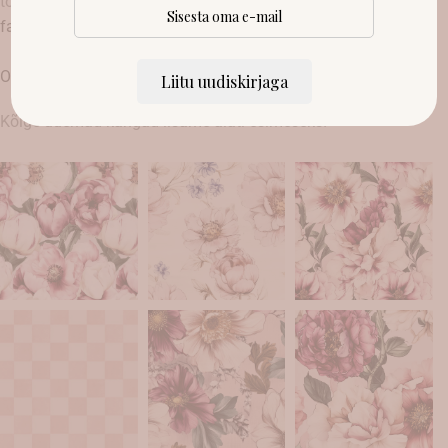
tooteinfoga
sirel@sirelboutique.com või saada läbi
facebooki või instagrami!
Ooteaeg 2-3 nädalat
Liitu uudiskirjaga
Kõige uuemad kangad lisame alati esimeseks!