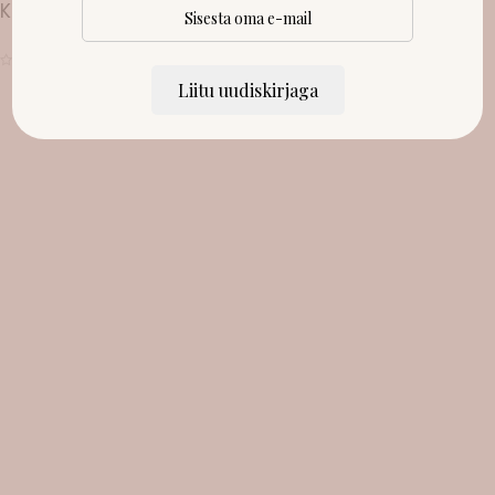
Kinkekarp
Alates:
6.00
€
Liitu uudiskirjaga