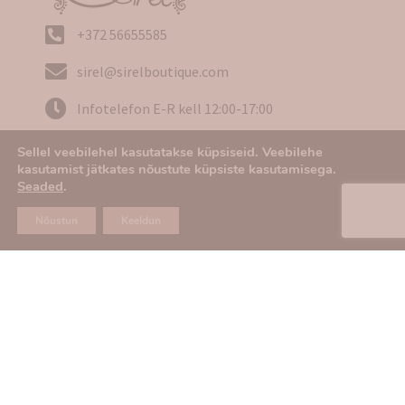
+372 56655585
sirel@sirelboutique.com
Infotelefon E-R kell 12:00-17:00
Sellel veebilehel kasutatakse küpsiseid. Veebilehe
kasutamist jätkates nõustute küpsiste kasutamisega.
Seaded
.
Ostu- ja tarneinfo
Nõustun
Keeldun
Kasutustingimused
Privaatsuspoliitika
Tagastamine
KKK