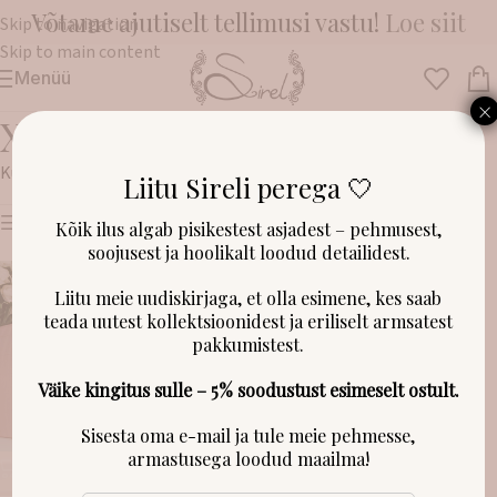
Võtame ajutiselt tellimusi vastu!
Loe siit
Skip to navigation
Skip to main content
Menüü
×
XL
Kuvatakse üksik tulemus
Liitu Sireli perega 🤍
Näita filtreid
Kõik ilus algab pisikestest asjadest – pehmusest,
soojusest ja hoolikalt loodud detailidest.
Liitu meie uudiskirjaga, et olla esimene, kes saab
teada uutest kollektsioonidest ja eriliselt armsatest
pakkumistest.
Väike kingitus sulle – 5% soodustust esimeselt ostult.
Sisesta oma e-mail ja tule meie pehmesse,
armastusega loodud maailma!