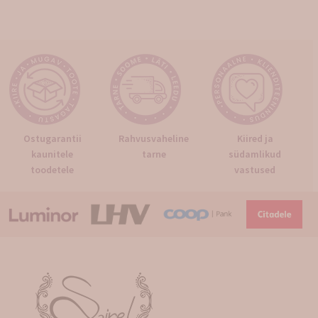
Ostugarantii
Rahvusvaheline
Kiired ja
kaunitele
tarne
südamlikud
toodetele
vastused