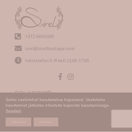
+372 56655585
sirel@sirelboutique.com
Infotelefon E-R kell 12:00-17:00
Ostu- ja tarneinfo
Sellel veebilehel kasutatakse küpsiseid. Veebilehe
Kasutustingimused
kasutamist jätkates nõustute küpsiste kasutamisega.
Seaded
.
Privaatsuspoliitika
Nõustun
Keeldun
Tagastamine