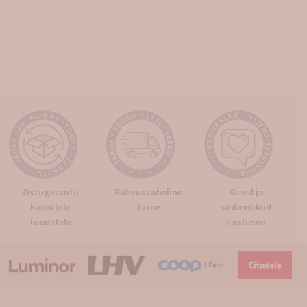
Ostugarantii
Rahvusvaheline
Kiired ja
kaunitele
tarne
südamlikud
toodetele
vastused