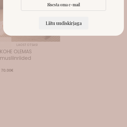
Liitu uudiskirjaga
LAOST OTSAS!
KOHE OLEMAS
musliinriided
70.00
€