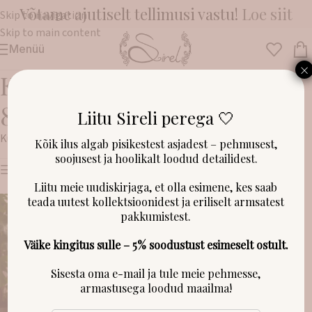
Võtame ajutiselt tellimusi vastu!
Loe siit
Skip to navigation
Skip to main content
Menüü
×
Kollane õlasatsiga kleit
80cm
Liitu Sireli perega 🤍
Kuvatakse üksik tulemus
Kõik ilus algab pisikestest asjadest – pehmusest,
soojusest ja hoolikalt loodud detailidest.
Näita filtreid
Liitu meie uudiskirjaga, et olla esimene, kes saab
teada uutest kollektsioonidest ja eriliselt armsatest
pakkumistest.
Väike kingitus sulle – 5% soodustust esimeselt ostult.
Sisesta oma e-mail ja tule meie pehmesse,
armastusega loodud maailma!