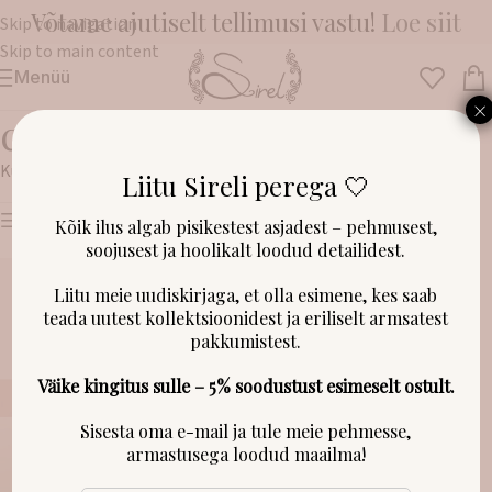
Võtame ajutiselt tellimusi vastu!
Loe siit
Skip to navigation
Skip to main content
Menüü
×
c
Kuvatakse üksik tulemus
Liitu Sireli perega 🤍
Näita filtreid
Kõik ilus algab pisikestest asjadest – pehmusest,
soojusest ja hoolikalt loodud detailidest.
Liitu meie uudiskirjaga, et olla esimene, kes saab
teada uutest kollektsioonidest ja eriliselt armsatest
pakkumistest.
Väike kingitus sulle – 5% soodustust esimeselt ostult.
Sisesta oma e-mail ja tule meie pehmesse,
armastusega loodud maailma!