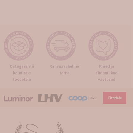
Ostugarantii
Rahvusvaheline
Kiired ja
kaunitele
tarne
südamlikud
toodetele
vastused