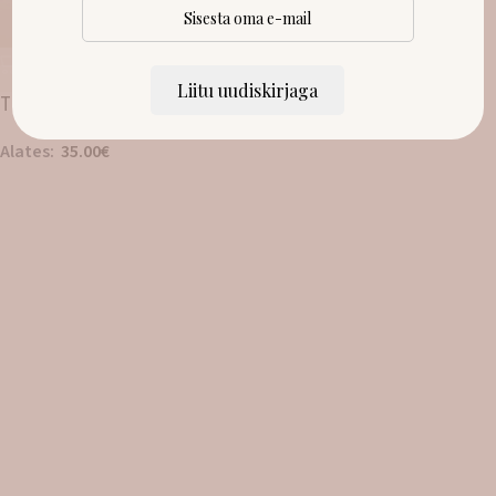
LAOST OTSAS!
Liitu uudiskirjaga
Tüdrukute padjapüür
Alates:
35.00
€