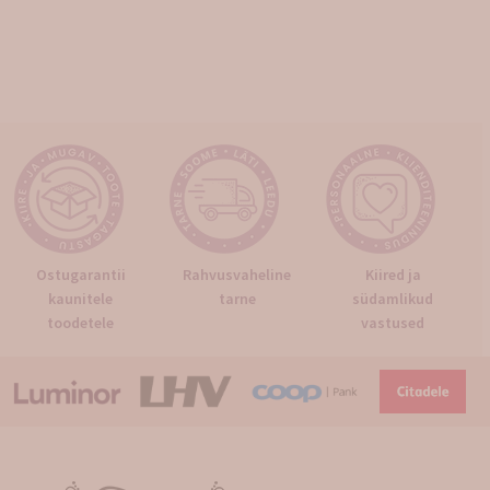
Ostugarantii
Rahvusvaheline
Kiired ja
kaunitele
tarne
südamlikud
toodetele
vastused