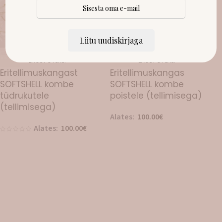
Liitu uudiskirjaga
LAOST OTSAS!
LAOST OTSAS!
Eritellimuskangast
Eritellimuskangas
SOFTSHELL kombe
SOFTSHELL kombe
tüdrukutele
poistele (tellimisega)
(tellimisega)
Alates:
100.00
€
Alates:
100.00
€