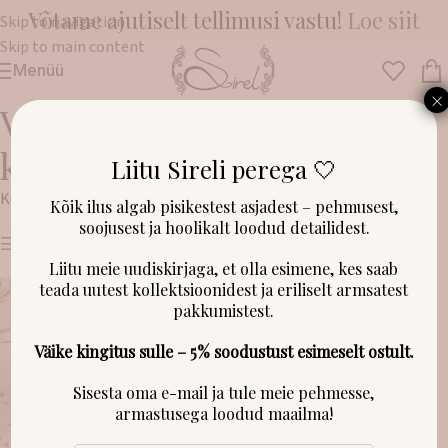
Võtame ajutiselt tellimusi vastu!
Loe siit
Skip to navigation
Skip to main content
Menüü
×
Voodrita
kevadeks/sügiseks
Liitu Sireli perega 🤍
Kuvatakse kõik 2 tulemust
Kõik ilus algab pisikestest asjadest – pehmusest,
soojusest ja hoolikalt loodud detailidest.
Näita filtreid
Liitu meie uudiskirjaga, et olla esimene, kes saab
teada uutest kollektsioonidest ja eriliselt armsatest
pakkumistest.
Väike kingitus sulle – 5% soodustust esimeselt ostult.
Sisesta oma e-mail ja tule meie pehmesse,
armastusega loodud maailma!