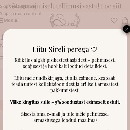
Võtame ajutiselt tellimusi vastu!
Loe siit
Skip to navigation
Skip to main content
Menüü
×
13.
Kuvatakse kõik 2 tulemust
Liitu Sireli perega 🤍
Näita filtreid
Kõik ilus algab pisikestest asjadest – pehmusest,
soojusest ja hoolikalt loodud detailidest.
Liitu meie uudiskirjaga, et olla esimene, kes saab
teada uutest kollektsioonidest ja eriliselt armsatest
pakkumistest.
Väike kingitus sulle – 5% soodustust esimeselt ostult.
Sisesta oma e-mail ja tule meie pehmesse,
armastusega loodud maailma!