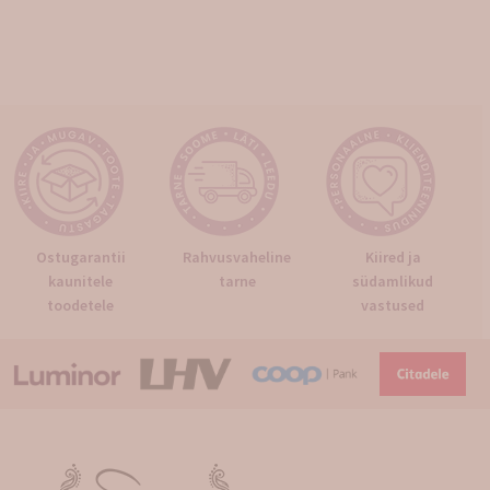
Ostugarantii
Rahvusvaheline
Kiired ja
kaunitele
tarne
südamlikud
toodetele
vastused