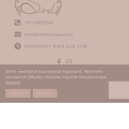
+372 56655585
sirel@sirelboutique.com
Infotelefon E-R kell 12:00-17:00
Sellel veebilehel kasutatakse küpsiseid. Veebilehe
Ostu- ja tarneinfo
kasutamist jätkates nõustute küpsiste kasutamisega.
Seaded
.
Kasutustingimused
Nõustun
Keeldun
Privaatsuspoliitika
Tagastamine