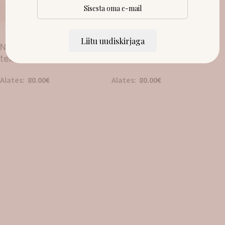
LAOST OTSAS!
LAOST OTSAS!
Liitu uudiskirjaga
Nimelised tüdrukute
Nimelised poiste
tekikotid
tekikotid
Alates:
80.00
€
Alates:
80.00
€