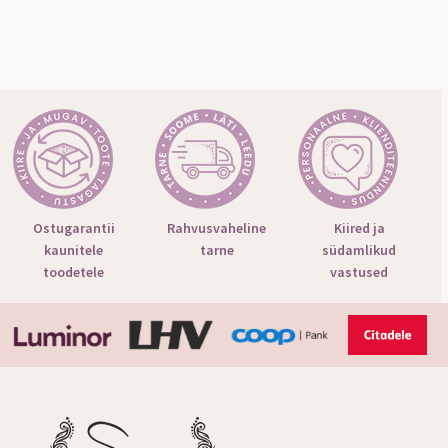
Ostugarantii
Rahvusvaheline
Kiired ja
kaunitele
tarne
südamlikud
toodetele
vastused