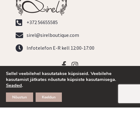
+372 56655585
sirel@sirelboutique.com
Infotelefon E-R kell 12:00-17:00
Sellel veebilehel kasutatakse küpsiseid. Veebilehe
kasutamist jätkates nõustute küpsiste kasutamisega.
Ostu- ja tarneinfo
Seaded
.
Kasutustingimused
Nõustun
Keeldun
Privaatsuspoliitika
Tagastamine