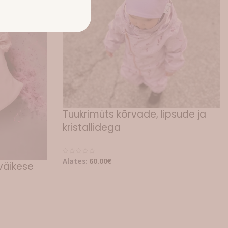
Tuukrimüts kõrvade, lipsude ja
kristallidega
Alates:
60.00
€
väikese