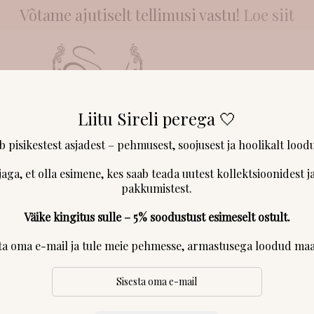
Võtame ajutiselt tellimusi vastu!
Loe siit
Liitu Sireli perega 🤍
NGAD & LÕNGAD
KLIENDID RÄÄGIVAD
MEIST
KONTAKT & 
ab pisikestest asjadest – pehmusest, soojusest ja hoolikalt loodu
jaga, et olla esimene, kes saab teada uutest kollektsioonidest ja
pakkumistest.
Väike kingitus sulle – 5% soodustust esimeselt ostult.
sta oma e-mail ja tule meie pehmesse, armastusega loodud maa