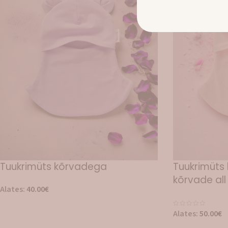
Tuukrimüts kõrvadega
Tuukrimüts 
kõrvade all
Alates:
40.00
€
Alates:
50.00
€