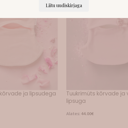
Liitu uudiskirjaga
kõrvade ja lipsudega
Tuukrimüts kõrvade ja 
lipsuga
Alates:
44.00
€