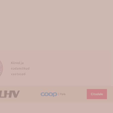
Kiired ja
südamlikud
vastused