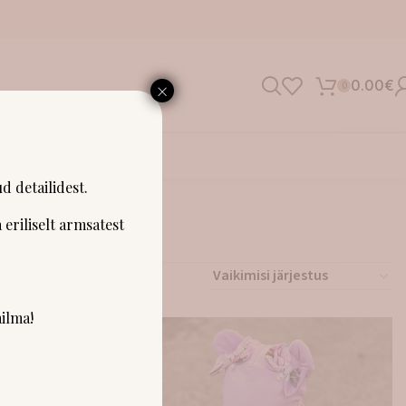
×
0.00
€
0
SHOWROOM
d detailidest.
 eriliselt armsatest
ilma!