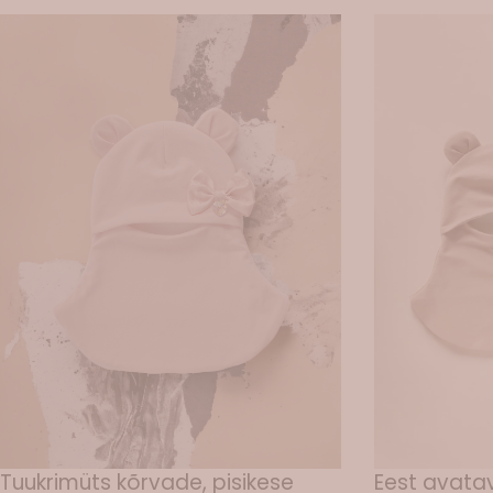
Tuukrimüts kõrvade, pisikese
Eest avatav