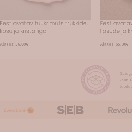
Eest avatav tuukrimüts trukkide,
Eest avatav
lipsu ja kristalliga
lipsude ja k
Alates:
56.00
€
Alates:
65.00
€
Ostuga
kaunit
toodet