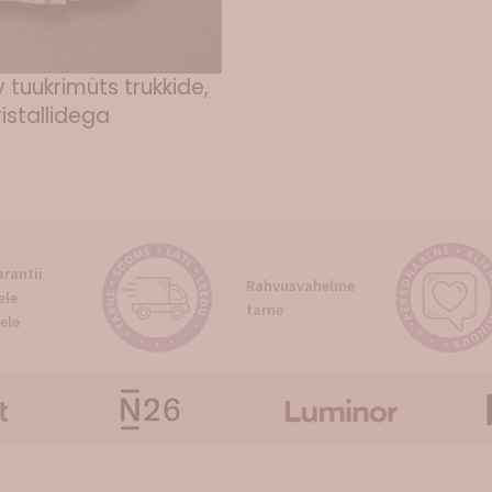
 tuukrimüts trukkide,
ristallidega
rantii
Rahvusvaheline
ele
tarne
ele