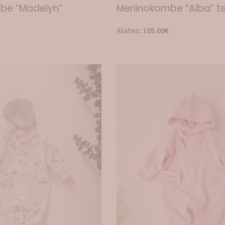
mbe “Madelyn”
Meriinokombe “Alba” te
Alates:
105.00
€