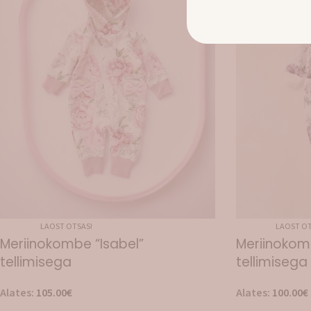
LAOST OTSAS!
LAOST OT
Meriinokombe “Isabel”
Meriinokom
tellimisega
tellimisega
Alates:
105.00
€
Alates:
100.00
€