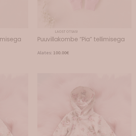
LAOST OTSAS!
limisega
Puuvillakombe “Pia” tellimisega
Alates:
100.00
€