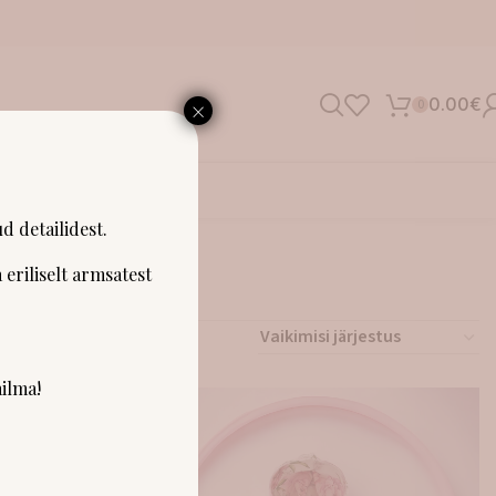
×
0.00
€
0
SHOWROOM
d detailidest.
 eriliselt armsatest
ilma!