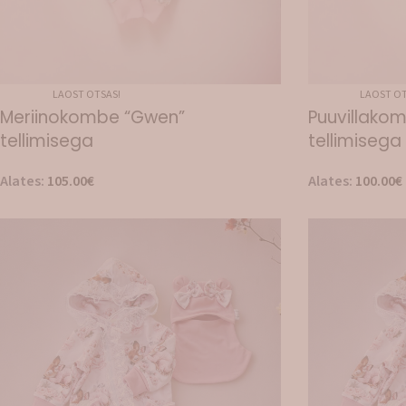
LAOST OTSAS!
LAOST OT
Meriinokombe “Gwen”
Puuvillako
tellimisega
tellimisega
Alates:
105.00
€
Alates:
100.00
€