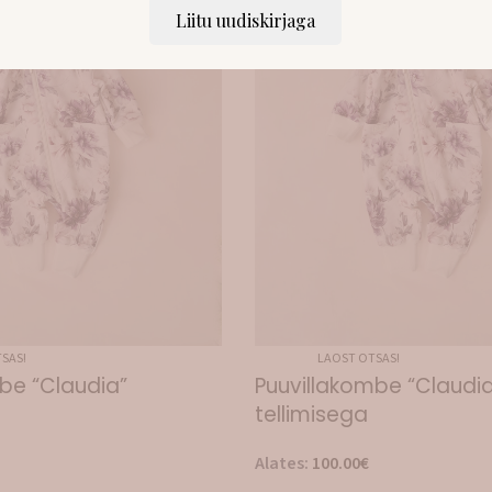
Liitu uudiskirjaga
SAS!
LAOST OTSAS!
be “Claudia”
Puuvillakombe “Claudia
tellimisega
Alates:
100.00
€