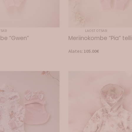
SAS!
LAOST OTSAS!
mbe “Gwen”
Meriinokombe “Pia” tel
Alates:
105.00
€