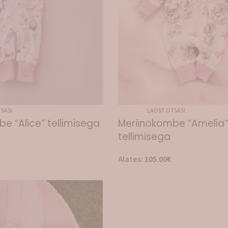
SAS!
LAOST OTSAS!
e “Alice” tellimisega
Meriinokombe “Amelia”
tellimisega
Alates:
105.00
€