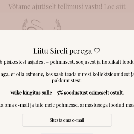
Võtame ajutiselt tellimusi vastu!
Loe siit
Liitu Sireli perega 🤍
NGAD & LÕNGAD
KLIENDID RÄÄGIVAD
MEIST
KONTAKT & 
ab pisikestest asjadest – pehmusest, soojusest ja hoolikalt loodu
jaga, et olla esimene, kes saab teada uutest kollektsioonidest ja
pakkumistest.
Väike kingitus sulle – 5% soodustust esimeselt ostult.
sta oma e-mail ja tule meie pehmesse, armastusega loodud maa