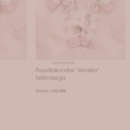
LAOST OTSAS!
Puuvillakombe “Amelia”
tellimisega
Alates:
100.00
€