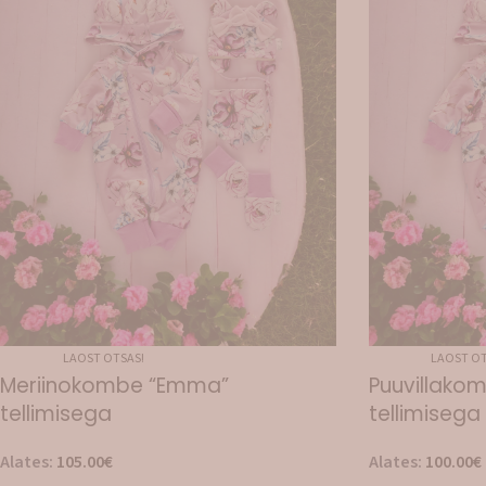
LAOST OTSAS!
LAOST OT
Meriinokombe “Emma”
Puuvillako
tellimisega
tellimisega
Alates:
105.00
€
Alates:
100.00
€