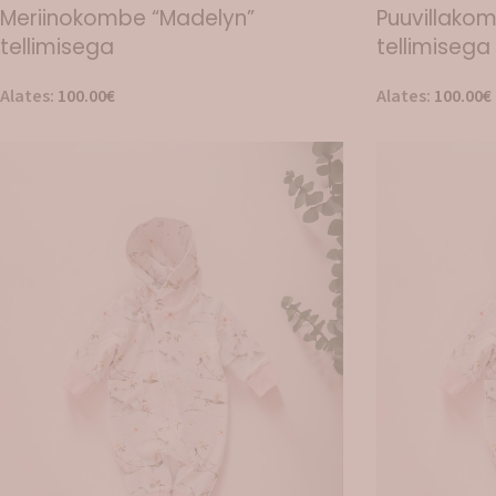
Meriinokombe “Madelyn”
Puuvillako
tellimisega
tellimisega
Alates:
100.00
€
Alates:
100.00
€