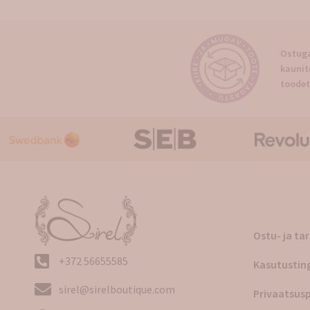
Ostuga
kaunit
toodet
Ostu- ja ta
+372 56655585
Kasutustin
sirel@sirelboutique.com
Privaatsusp