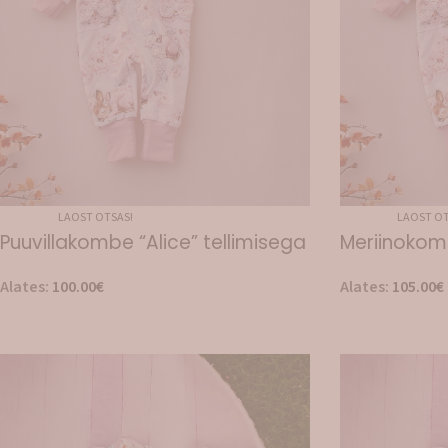
LAOST OTSAS!
LAOST OT
Puuvillakombe “Alice” tellimisega
Meriinokomb
Alates:
100.00
€
Alates:
105.00
€