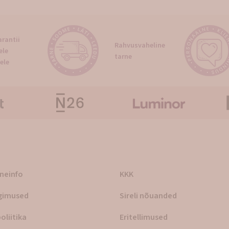
rantii
Rahvusvaheline
ele
tarne
ele
rneinfo
KKK
gimused
Sireli nõuanded
oliitika
Eritellimused