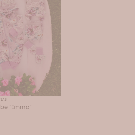
SAS!
mbe “Emma”