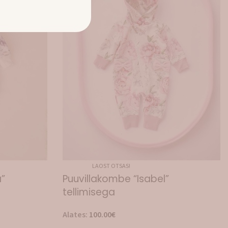
LAOST OTSAS!
”
Puuvillakombe “Isabel”
tellimisega
Alates:
100.00
€