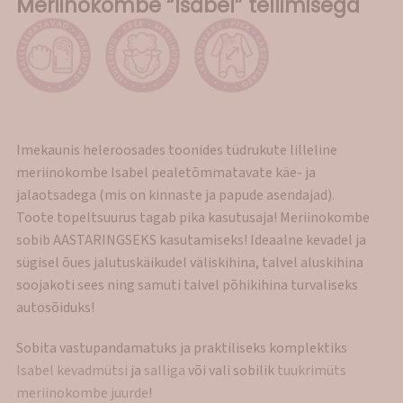
Meriinokombe “Isabel” tellimisega
Imekaunis heleroosades toonides tüdrukute lilleline
meriinokombe Isabel pealetõmmatavate käe- ja
jalaotsadega (mis on kinnaste ja papude asendajad).
Toote topeltsuurus tagab pika kasutusaja! Meriinokombe
sobib AASTARINGSEKS kasutamiseks! Ideaalne kevadel ja
sügisel õues jalutuskäikudel väliskihina, talvel aluskihina
soojakoti sees ning samuti talvel põhikihina turvaliseks
autosõiduks!
Sobita vastupandamatuks ja praktiliseks komplektiks
Isabel kevadmütsi
ja
salliga
või vali sobilik
tuukrimüts
meriinokombe juurde
!