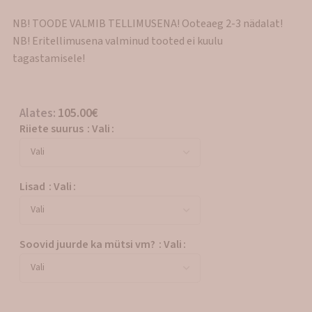
NB! TOODE VALMIB TELLIMUSENA! Ooteaeg 2-3 nädalat!
NB! Eritellimusena valminud tooted ei kuulu
tagastamisele!
Alates:
105.00
€
Riiete suurus
:
Vali
Lisad
:
Vali
Soovid juurde ka mütsi vm?
:
Vali