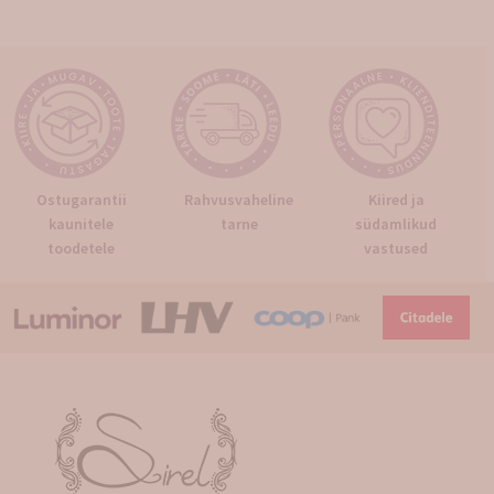
Ostugarantii
Rahvusvaheline
Kiired ja
kaunitele
tarne
südamlikud
toodetele
vastused