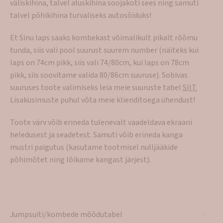
väliskihina, talvel aluskihina soojakoti sees ning samuti
talvel põhikihina turvaliseks autosõiduks!
Et Sinu laps saaks kombekast võimalikult pikalt rõõmu
tunda, siis vali pool suurust suurem number (näiteks kui
laps on 74cm pikk, siis vali 74/80cm, kui laps on 78cm
pikk, siis soovitame valida 80/86cm suuruse). Sobivas
suuruses toote valimiseks leia meie suuruste tabel
SIIT.
Lisaküsimuste puhul võta meie klienditoega ühendust!
Toote värv võib erineda tulenevalt vaadeldava ekraani
heledusest ja seadetest. Samuti võib erineda kanga
mustri paigutus (kasutame tootmisel nulljääkide
põhimõtet ning lõikame kangast järjest).
Jumpsuiti/kombede mõõdutabel