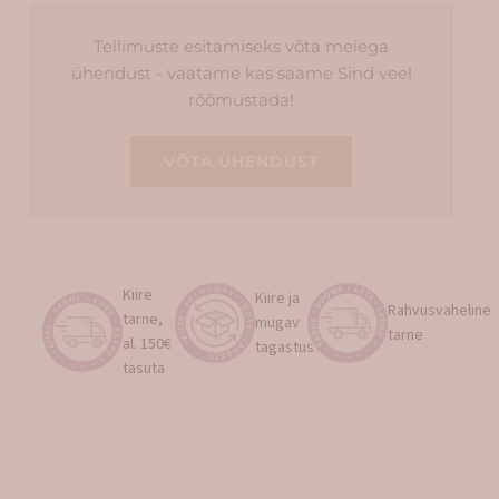
Tellimuste esitamiseks võta meiega
ühendust - vaatame kas saame Sind veel
rõõmustada!
VÕTA ÜHENDUST
Kiire
Kiire ja
Rahvusvaheline
tarne,
mugav
tarne
al. 150€
tagastus
tasuta