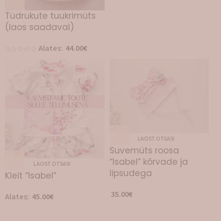
Tüdrukute tuukrimüts
(laos saadaval)
Alates:
44.00
€
LAOST OTSAS!
Suvemüts roosa
“Isabel” kõrvade ja
LAOST OTSAS!
lipsudega
Kleit “Isabel”
35.00
€
Alates:
45.00
€