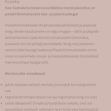
Kirjeldus
See tüdrukute heleroosa lilleline meriinokombe on
pealetõmmatavate käe- ja jalaotsadega!
Pealetõmmatavad otsad asendavad kindaid ja papusid
ning nende kasutamine on väga mugav – käte ja jalgade
külmetamisel saab kiiresti otsad peale tõmmata,
palavuse korral jällegi eemaldada. Ning mis peamine –
need ei lähe kunagi kaduma! Pealetõmmatavate otste
sisse on paremaks sooja- ja tuulepidavuseks õmmeldud
meriinovillase kanga kiht.
Meriinovilla omadused:
juhib niiskuse kehast eemale ja tundub ka märgumisel
soe
reguleerib temperatuuri (ei aja higistama ning on soe)
sobib ideaalselt õrnale ja tundlikule nahale, sest on
tavavillast oluliselt pehmem ja ei torgi ega hammusta!