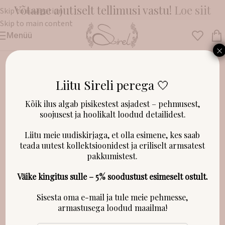
Võtame ajutiselt tellimusi vastu!
Loe siit
Skip to navigation
Skip to main content
Menüü
Esileht
/
Riided
/
Kombekad
×
Liitu Sireli perega 🤍
LAOST OTSAS!
Kõik ilus algab pisikestest asjadest – pehmusest,
soojusest ja hoolikalt loodud detailidest.
Liitu meie uudiskirjaga, et olla esimene, kes saab
teada uutest kollektsioonidest ja eriliselt armsatest
pakkumistest.
Väike kingitus sulle – 5% soodustust esimeselt ostult.
Sisesta oma e-mail ja tule meie pehmesse,
armastusega loodud maailma!