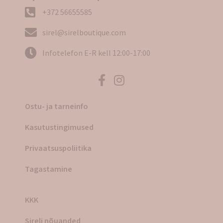
+372 56655585
sirel@sirelboutique.com
Infotelefon E-R kell 12:00-17:00
Ostu- ja tarneinfo
Kasutustingimused
Privaatsuspoliitika
Tagastamine
KKK
Sireli nõuanded