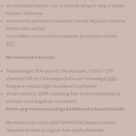
on antibakteriaalne – vill ei määrdu kergest ning ei hakka
halvasti lõhnama
meriinovilla parimad omadused tulevad välja just esimese
kihina naha vastas!
Loe rohkem meriinovilla omaduste ja hoolduse kohta
SIIT
Meriinokombe koostis:
Pealiskangas 95% puuvill, 5% elastaan, OEKO-TEX®
standard 100 sertifikaadiga (tutvu sertifikaadiga
SIIN
).
Kangas ei muutu õigel hooldusel topiliseks!
Voodri koostis: 100% mulesing free (loomasõbralikul ja
eetilisel viisil pügatud) meriinovill
Parim aeg meriinovoodriga beebikombe kasutamiseks:
Meriinokombe sobib AASTARINGSEKS kasutamiseks!
Ideaalne kevadel ja sügisel õues jalutuskäikudel