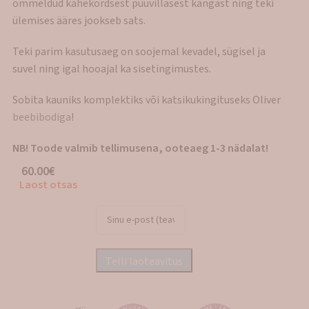
õmmeldud kahekordsest puuvillasest kangast ning teki
ülemises ääres jookseb sats.
Teki parim kasutusaeg on soojemal kevadel, sügisel ja
suvel ning igal hooajal ka sisetingimustes.
Sobita kauniks komplektiks või katsikukingituseks Oliver
beebibodiga
!
NB! Toode valmib tellimusena, ooteaeg 1-3 nädalat!
60.00
€
Laost otsas