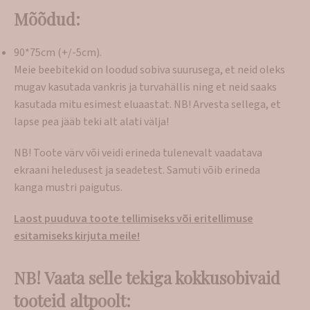
Mõõdud:
90*75cm (+/-5cm).
Meie beebitekid on loodud sobiva suurusega, et neid oleks
mugav kasutada vankris ja turvahällis ning et neid saaks
kasutada mitu esimest eluaastat. NB! Arvesta sellega, et
lapse pea jääb teki alt alati välja!
NB! Toote värv või veidi erineda tulenevalt vaadatava
ekraani heledusest ja seadetest. Samuti võib erineda
kanga mustri paigutus.
Laost puuduva toote tellimiseks või eritellimuse
esitamiseks kirjuta meile!
NB! Vaata selle tekiga kokkusobivaid
tooteid altpoolt: