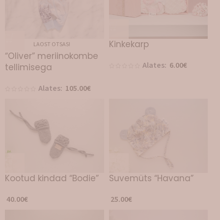
Kinkekarp
LAOST OTSAS!
“Oliver” meriinokombe
Alates:
6.00
€
tellimisega
Alates:
105.00
€
Kootud kindad “Bodie”
Suvemüts “Havana”
40.00
€
25.00
€