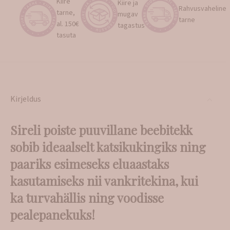
Kiire
Kiire ja
Rahvusvaheline
tarne,
mugav
tarne
al. 150€
tagastus
tasuta
Kirjeldus
Sireli poiste puuvillane beebitekk
sobib ideaalselt katsikukingiks ning
paariks esimeseks eluaastaks
kasutamiseks nii vankritekina, kui
ka turvahällis ning voodisse
pealepanekuks!