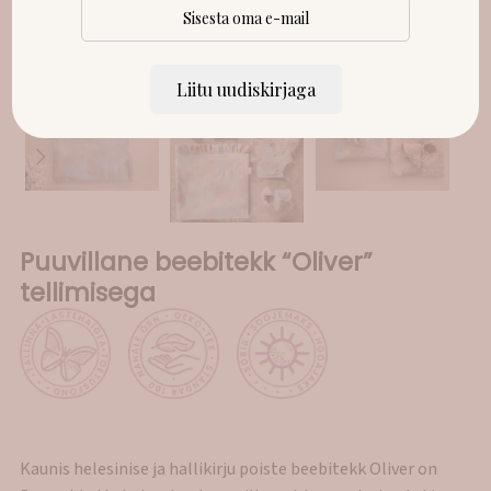
Liitu uudiskirjaga
Puuvillane beebitekk “Oliver”
tellimisega
Kaunis helesinise ja hallikirju poiste beebitekk Oliver on