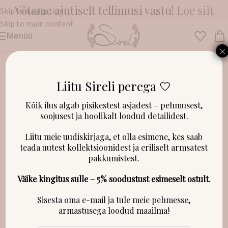
Võtame ajutiselt tellimusi vastu!
Loe siit
Skip to navigation
Skip to main content
Menüü
Esileht
/
Beebitekid
×
Liitu Sireli perega 🤍
LAOST OTSAS!
Kõik ilus algab pisikestest asjadest – pehmusest,
soojusest ja hoolikalt loodud detailidest.
Liitu meie uudiskirjaga, et olla esimene, kes saab
teada uutest kollektsioonidest ja eriliselt armsatest
pakkumistest.
Väike kingitus sulle – 5% soodustust esimeselt ostult.
Sisesta oma e-mail ja tule meie pehmesse,
armastusega loodud maailma!