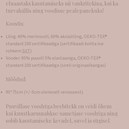
eluaastaks kasutamiseks nii vankritekina, kui ka
turvahällis ning voodisse pealepanekuks!
Koostis:
Lõng: 40% meriinovill, 60% akrüüllõng, OEKO-TEX®
standard 100 sertifikaadiga (sertifikaadi kohta loe
rohkem
SIIT
)
Vooder: 95% puuvill 5% elastaaniga, OEKO-TEX®
standard 100 sertifikaadiga (sireli originaalkangas)
Mõõdud:
90*75cm (+/-5cm olenevalt venivusest).
Puuvillase voodriga beebitekk on veidi õhem
kui kunstkarusnahkse/sametjase voodriga ning
sobib kasutamiseks: kevadel, suvel ja sügisel.