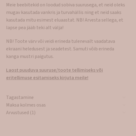
Meie beebitekid on loodud sobiva suurusega, et neid oleks
mugav kasutada vankris ja turvahällis ning et neid saaks
kasutada mitu esimest eluaastat. NB! Arvesta sellega, et
lapse pea jääb teki alt välja!
NB! Toote värv või veidi erineda tulenevalt vaadatava
ekraani heledusest ja seadetest. Samuti võib erineda
kanga mustri paigutus.
Laost puuduva suuruse/toote tellimiseks või
eritellimuse esitamiseks kirjuta meile!
Tagastamine
Maksa kolmes osas
Arvustused (1)