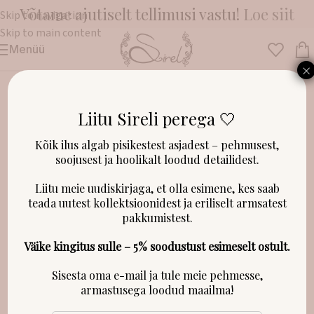
Võtame ajutiselt tellimusi vastu!
Loe siit
Skip to navigation
Skip to main content
Menüü
Esileht
/
Beebitekid
×
Liitu Sireli perega 🤍
LAOST OTSAS!
Kõik ilus algab pisikestest asjadest – pehmusest,
soojusest ja hoolikalt loodud detailidest.
Liitu meie uudiskirjaga, et olla esimene, kes saab
teada uutest kollektsioonidest ja eriliselt armsatest
pakkumistest.
Väike kingitus sulle – 5% soodustust esimeselt ostult.
Sisesta oma e-mail ja tule meie pehmesse,
armastusega loodud maailma!