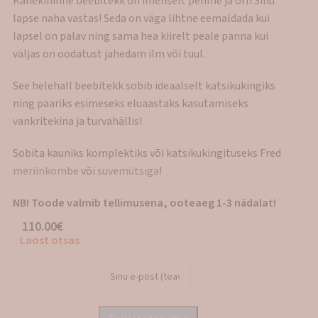
Kahekihiline beebitekk on imeliselt pehme ja õrn Sinu
lapse naha vastas! Seda on väga lihtne eemaldada kui
lapsel on palav ning sama hea kiirelt peale panna kui
väljas on oodatust jahedam ilm või tuul.
See helehall beebitekk sobib ideaalselt katsikukingiks
ning paariks esimeseks eluaastaks kasutamiseks
vankritekina ja turvahällis!
Sobita kauniks komplektiks või katsikukingituseks Fred
meriinkombe
või
suvemütsiga
!
NB! Toode valmib tellimusena, ooteaeg 1-3 nädalat!
110.00
€
Laost otsas