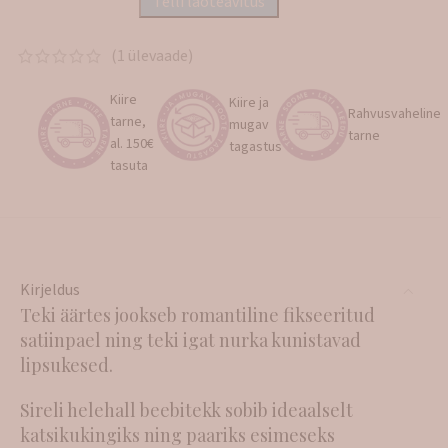
(
1
ülevaade)
Kiire
Kiire ja
Rahvusvaheline
tarne,
mugav
tarne
al. 150€
tagastus
tasuta
Kirjeldus
Teki äärtes jookseb romantiline fikseeritud
satiinpael ning teki igat nurka kunistavad
lipsukesed.
Sireli helehall beebitekk sobib ideaalselt
katsikukingiks ning paariks esimeseks