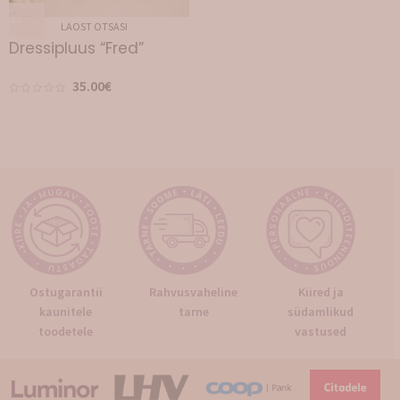
LAOST OTSAS!
Dressipluus “Fred”
35.00
€
Ostugarantii
Rahvusvaheline
Kiired ja
kaunitele
tarne
südamlikud
toodetele
vastused