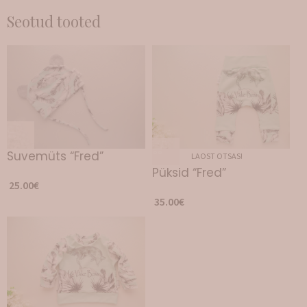
Seotud tooted
Suvemüts “Fred”
LAOST OTSAS!
Püksid “Fred”
25.00
€
35.00
€