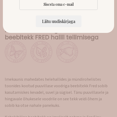
Liitu uudiskirjaga
Puuvillase voodriga kootud
beebitekk FRED hallil tellimisega
Imekaunis mahedates helehallides ja mündirohelistes
toonides kootud puuvillase voodriga beebitekk Fred sobib
kasutamiskes kevadel, suvel ja sügisel. Tänu puuvillasele ja
hingavale õhukesele voodrile on see tekk veidi õhem ja
sobib ka otse nahale panekuks.