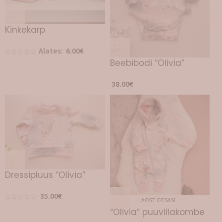
Kinkekarp
Alates:
6.00
€
Beebibodi “Olivia”
38.00
€
Dressipluus “Olivia”
35.00
€
LAOST OTSAS!
“Olivia” puuvillakombe