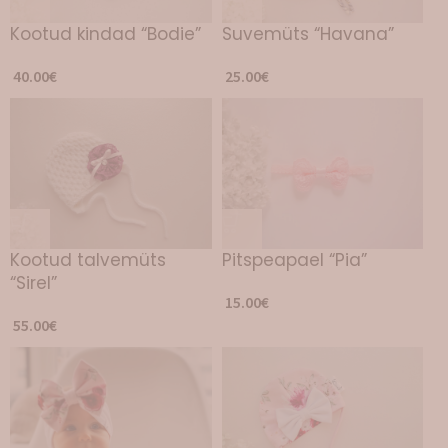
Kootud kindad “Bodie”
Suvemüts “Havana”
40.00
€
25.00
€
Kootud talvemüts
Pitspeapael “Pia”
“Sirel”
15.00
€
55.00
€