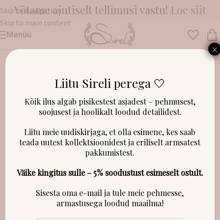
Võtame ajutiselt tellimusi vastu!
Loe siit
Skip to navigation
Skip to main content
Menüü
Esileht
/
Kevadmütsid & sügismütsid
×
Liitu Sireli perega 🤍
Kõik ilus algab pisikestest asjadest – pehmusest,
soojusest ja hoolikalt loodud detailidest.
Liitu meie uudiskirjaga, et olla esimene, kes saab
teada uutest kollektsioonidest ja eriliselt armsatest
pakkumistest.
Väike kingitus sulle – 5% soodustust esimeselt ostult.
Sisesta oma e-mail ja tule meie pehmesse,
armastusega loodud maailma!