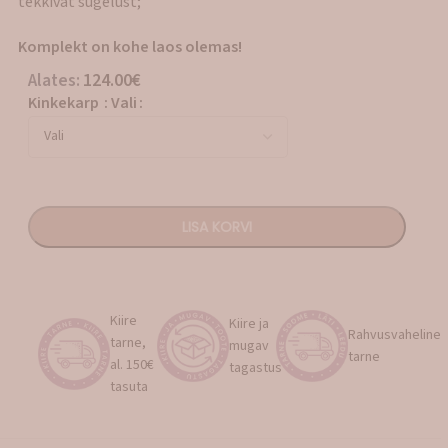
tekkivat sügelust;
Komplekt on kohe laos olemas!
Alates:
124.00
€
Kinkekarp
:
Vali
LISA KORVI
Kiire
Kiire ja
Rahvusvaheline
tarne,
mugav
tarne
al. 150€
tagastus
tasuta