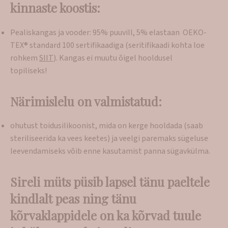
kinnaste koostis:
Pealiskangas ja vooder: 95% puuvill, 5% elastaan OEKO-
TEX® standard 100 sertifikaadiga (seritifikaadi kohta loe
rohkem
SIIT
). Kangas ei muutu õigel hooldusel
topiliseks!
Närimislelu on valmistatud:
ohutust toidusilikoonist, mida on kerge hooldada (saab
steriliseerida ka vees keetes) ja veelgi paremaks sügeluse
leevendamiseks võib enne kasutamist panna sügavkülma.
Sireli müts püsib lapsel tänu paeltele
kindlalt peas ning tänu
kõrvaklappidele on ka kõrvad tuule