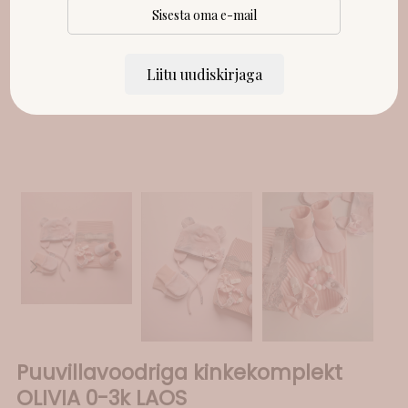
Liitu uudiskirjaga
Puuvillavoodriga kinkekomplekt
OLIVIA 0-3k LAOS