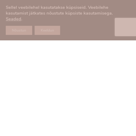
27.00
€
Sellel veebilehel kasutatakse küpsiseid. Veebilehe
kasutamist jätkates nõustute küpsiste kasutamisega.
Seaded
.
Nõustun
Keeldun
Suvemüts “Oliver”
Kootud talvekindad
“Oliver”
25.00
€
40.00
€
Kootud kindad
Kootud kaelussall