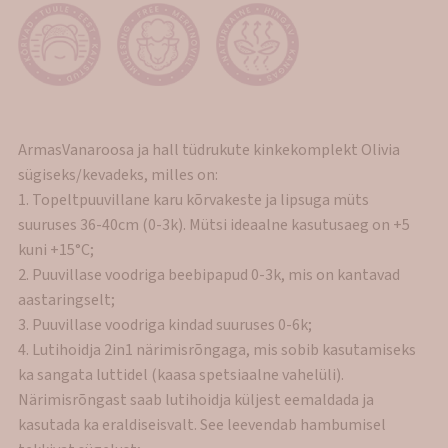
ArmasVanaroosa ja hall tüdrukute kinkekomplekt Olivia
sügiseks/kevadeks, milles on:
1. Topeltpuuvillane karu kõrvakeste ja lipsuga müts
suuruses 36-40cm (0-3k). Mütsi ideaalne kasutusaeg on +5
kuni +15°C;
2. Puuvillase voodriga beebipapud 0-3k, mis on kantavad
aastaringselt;
3. Puuvillase voodriga kindad suuruses 0-6k;
4. Lutihoidja 2in1 närimisrõngaga, mis sobib kasutamiseks
ka sangata luttidel (kaasa spetsiaalne vahelüli).
Närimisrõngast saab lutihoidja küljest eemaldada ja
kasutada ka eraldiseisvalt. See leevendab hambumisel