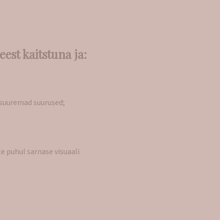
est kaitstuna ja:
 suuremad suurused;
e puhul sarnase visuaali