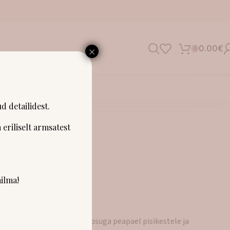
×
0.00
€
0
SHOWROOM
d detailidest.
 eriliselt armsatest
ia”
ilma!
paela ja suure lillelise lipsuga peapael pisikestele ja