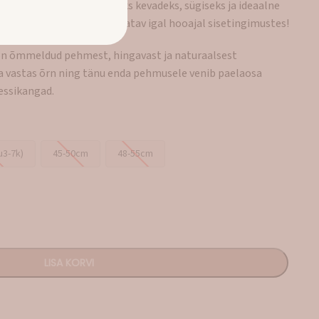
alne aksessuaar soojemaks kevadeks, sügiseks ja ideaalne
s tuule eest. Samuti kasutatav igal hooajal sisetingimustes!
 on õmmeldud pehmest, hingavast ja naturaalsest
a vastas õrn ning tänu enda pehmusele venib paelaosa
essikangad.
u3-7k)
45-50cm
48-55cm
LISA KORVI