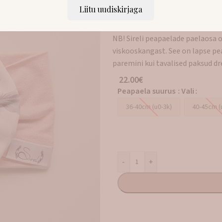
suurematele tüdrukutele on idea
Liitu uudiskirjaga
suviseks kasutamiseks ja kaitsek
NB! Sireli peapaelade paelaosa
viskooskangast. See on lapse pe
paremini kui tavalised paksud dr
22.00
€
Peapaela suurus
:
Vali
36-40cm (u0-3k)
40-45cm (
-
+