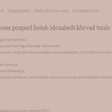
el
Tagastamine
Maksa kolmes osas
Arvustused (0)
osa peapael hoiab ideaalselt kõrvad tuule e
igat komplekti;
ja suvetuultega kõrvade kaitsmisel;
vuse ning pika kasutusajaga viskooskangast, eriti hästi venivad
ks kiitnud;
ertifikaadiga;
suurustel väiksem, suurematel suurem ja annab peas kõikide suurust
fikaadi kohta loe rohkem
SIIT
)