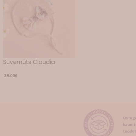
Suvemüts Claudia
29.00
€
Ostuga
kaunit
toodet