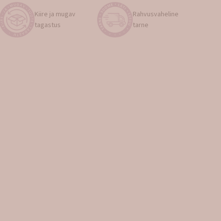
Kiire ja mugav
Rahvusvaheline
tagastus
tarne