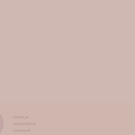
Kiired ja
südamlikud
vastused