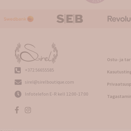
Ostu- ja ta
+372 56655585
Kasutustin
sirel@sirelboutique.com
Privaatsusp
Infotelefon E-R kell 12:00-17:00
Tagastami