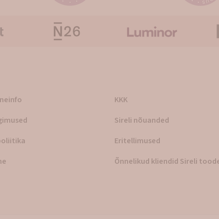
rneinfo
KKK
gimused
Sireli nõuanded
oliitika
Eritellimused
ne
Õnnelikud kliendid Sireli too