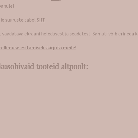
vanule!
eie suuruste tabel
SIIT
lt vaadatava ekraani heledusest ja seadetest. Samuti võib erineda 
ellimuse esitamiseks kirjuta meile!
kusobivaid tooteid altpoolt: