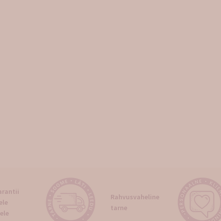
rantii
Rahvusvaheline
ele
tarne
ele