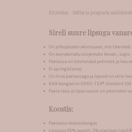
Kirjeldus
Mütsi ja peapaela mõõdutab
Sireli suure lipsuga vanaro
On pilkupüüdev aksessuaar, mis täiendab 
On asendamatu soojemate kevad-, sügis- 
Paelaosa on õmmeldud pehmest ja hea veni
Ei aja higistama;
On õrna paelaosaga ja lapsed on selle hea
Kõik kangad on OEKO-TEX® standard 100 s
Paela laius ja lipsu suurus on pisematel 
Koostis:
Paelaosa viskooskangas
Lipsuosa 95% puuvill, 5% elastaan (serti