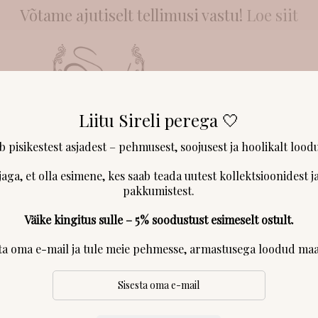
Võtame ajutiselt tellimusi vastu!
Loe siit
Liitu Sireli perega 🤍
NGAD & LÕNGAD
KLIENDID RÄÄGIVAD
MEIST
KONTAKT & 
ab pisikestest asjadest – pehmusest, soojusest ja hoolikalt loodu
jaga, et olla esimene, kes saab teada uutest kollektsioonidest ja
Peapael “Claud
pakkumistest.
Väike kingitus sulle – 5% soodustust esimeselt ostult.
sta oma e-mail ja tule meie pehmesse, armastusega loodud maa
Vanaroosa pehme ja veniva viskoos