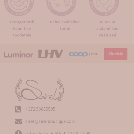
Ostugarantii
Rahvusvaheline
Kiired ja
kaunitele
tarne
südamlikud
toodetele
vastused
+372 56655585
sirel@sirelboutique.com
Infotelefon E-R kell 12:00-17:00