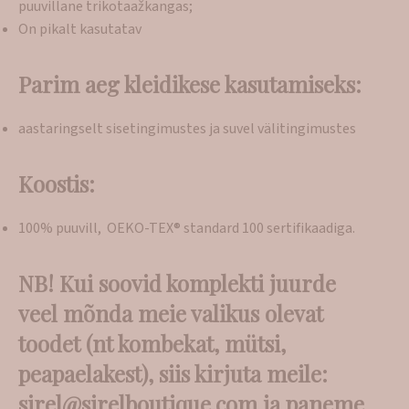
puuvillane trikotaažkangas;
On pikalt kasutatav
Parim aeg kleidikese kasutamiseks:
aastaringselt sisetingimustes ja suvel välitingimustes
Koostis:
100% puuvill, OEKO-TEX® standard 100 sertifikaadiga.
NB! Kui soovid komplekti juurde
veel mõnda meie valikus olevat
toodet (nt kombekat, mütsi,
peapaelakest), siis kirjuta meile:
sirel@sirelboutique.com ja paneme