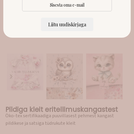
Liitu uudiskirjaga
Pildiga kleit eritellimuskangastest
Öko-tex sertifikaadiga puuvillasest pehmest kangast
pildikese ja satsiga tüdrukute kleit