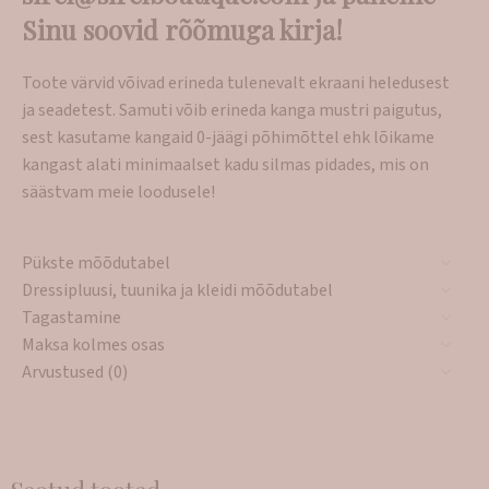
Sinu soovid rõõmuga kirja!
Toote värvid võivad erineda tulenevalt ekraani heledusest
ja seadetest. Samuti võib erineda kanga mustri paigutus,
sest kasutame kangaid 0-jäägi põhimõttel ehk lõikame
kangast alati minimaalset kadu silmas pidades, mis on
säästvam meie loodusele!
Pükste mõõdutabel
Dressipluusi, tuunika ja kleidi mõõdutabel
Tagastamine
Maksa kolmes osas
Arvustused (0)