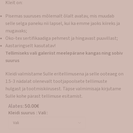
Kleit on:
Pisemas suuruses mõlemalt õlalt avatav, mis muudab
selle selga paneku nii lapsel, kui ka emme jaoks kiireks ja
mugavaks;
Öko-tex sertifikaadiga pehmest ja hingavast puuvillast;
Aastaringselt kasutatav!
Tellimiseks vali galeriist meelepärane kangas ning sobiv
suurus
Kleidi valmistame Sulle eritellimusena ja selle ooteaeg on
1.5-3 nädalat olenevalt tootjapoolsete tellimuste
hulgast ja tootmiskiirusest. Täpse valmimisaja kirjutame
Sulle kohe pärast tellimuse esitamist.
Alates:
50.00
€
Kleidi suurus
:
Vali