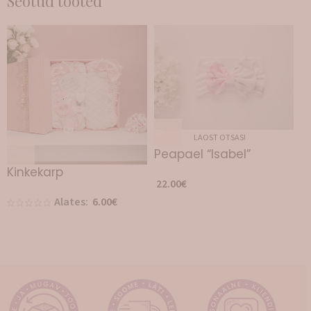
Seotud tooted
LAOST OTSAS!
Peapael “Isabel”
Kinkekarp
22.00
€
Alates:
6.00
€