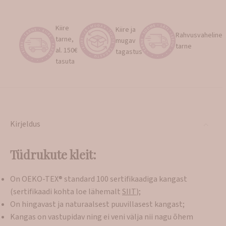
Kiire
Kiire ja
Rahvusvaheline
tarne,
mugav
tarne
al. 150€
tagastus
tasuta
Kirjeldus
Tüdrukute kleit:
On OEKO-TEX® standard 100 sertifikaadiga kangast
(sertifikaadi kohta loe lähemalt
SIIT
);
On hingavast ja naturaalsest puuvillasest kangast;
Kangas on vastupidav ning ei veni välja nii nagu õhem