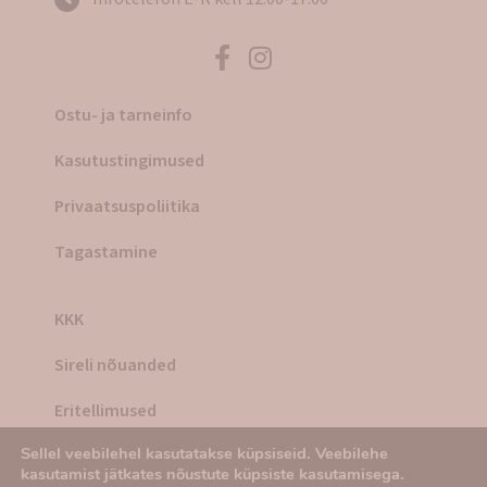
Ostu- ja tarneinfo
Kasutustingimused
Privaatsuspoliitika
Tagastamine
KKK
Sireli nõuanded
Eritellimused
Sellel veebilehel kasutatakse küpsiseid. Veebilehe
Õnnelikud kliendid Sireli toodetega
kasutamist jätkates nõustute küpsiste kasutamisega.