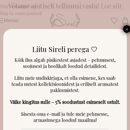
Võtame ajutiselt tellimusi vastu!
Loe siit
Skip to navigation
Skip to main content
Menüü
Esileht
/
Riided
/
Kleidid, püksid ja dressipluusid
×
Liitu Sireli perega 🤍
LAOST OTSAS!
Kõik ilus algab pisikestest asjadest – pehmusest,
soojusest ja hoolikalt loodud detailidest.
Liitu meie uudiskirjaga, et olla esimene, kes saab
teada uutest kollektsioonidest ja eriliselt armsatest
pakkumistest.
Väike kingitus sulle – 5% soodustust esimeselt ostult.
Sisesta oma e-mail ja tule meie pehmesse,
armastusega loodud maailma!