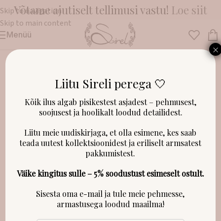
Võtame ajutiselt tellimusi vastu!
Loe siit
Skip to navigation
Skip to main content
Menüü
Esileht
/
Riided
/
Kleidid, püksid ja dressipluusid
×
Liitu Sireli perega 🤍
LAOST OTSAS!
Kõik ilus algab pisikestest asjadest – pehmusest,
soojusest ja hoolikalt loodud detailidest.
Liitu meie uudiskirjaga, et olla esimene, kes saab
teada uutest kollektsioonidest ja eriliselt armsatest
pakkumistest.
Väike kingitus sulle – 5% soodustust esimeselt ostult.
Sisesta oma e-mail ja tule meie pehmesse,
armastusega loodud maailma!