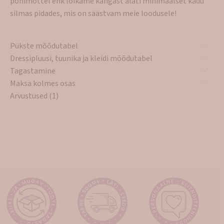
põhimõttel ehk lõikame kangast alati minimaalset kadu
silmas pidades, mis on säästvam meie loodusele!
Pükste mõõdutabel
Dressipluusi, tuunika ja kleidi mõõdutabel
Tagastamine
Maksa kolmes osas
Arvustused (1)