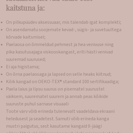
kaitstuna ja:
On pilkupüüdev aksessuaar, mis täiendab igat komplekti;
On asendamatu soojemate kevad-, sügis- ja suvetuultega
kõrvade kaitsmisel;
Paelaosa on õmmeldud pehmest ja hea venivuse ning
pika kasutusajaga viskooskangast, eriti hästi venivad
suuremad suurused;
Ei aja higistama;
On õrna paelaosaga ja lapsed on selle heaks kiitnud;
Kõik kangad on OEKO-TEX® standard 100 sertifikaadiga;
Paela laius ja lipsu suurus on pisematel suurustel
väiksem, suurematel suurem ja annab peas kõikide
suuruste puhul sarnase visuaali
Toote värv võib erineda tulenevalt vaadeldava ekraani
heledusest ja seadetest. Samuti võib erineda kanga
mustri paigutus, sest kasutame kangaid 0-jäägi