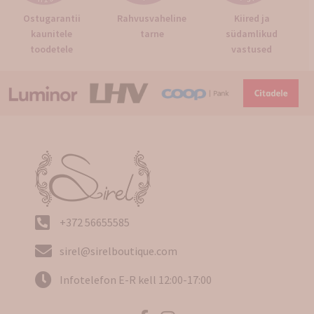
Ostugarantii
Rahvusvaheline
Kiired ja
kaunitele
tarne
südamlikud
toodetele
vastused
+372 56655585
sirel@sirelboutique.com
Infotelefon E-R kell 12:00-17:00