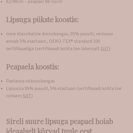
92/98cm – peapael 48-55cm
Lipsuga pükste koostis:
meie klassikaline dressikangas, 95% puuvill, venivuse
annab 5% elastaani , OEKO-TEX® standard 100
sertifikaadiga (sertifikaadi kohta loe lähemalt
SIIT
)
Peapaela koostis:
Paelaosa viskooskangas
Lipsuosa 95% puuvill, 5% elastaan (sertifikaadi kohta loe
rohkem
SIIT
)
Sireli suure lipsuga peapael hoiab
ideaalselt kõrvad tuule eest