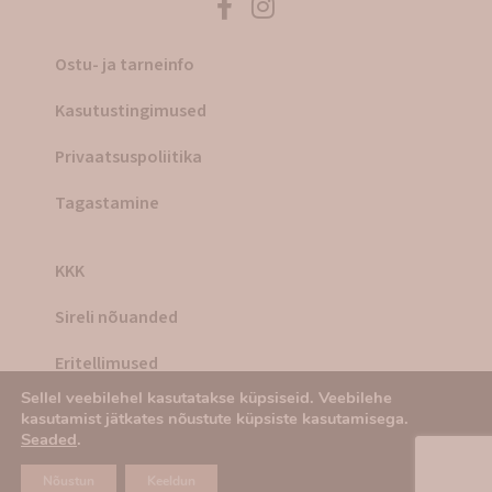
Ostu- ja tarneinfo
Kasutustingimused
Privaatsuspoliitika
Tagastamine
KKK
Sireli nõuanded
Eritellimused
Sellel veebilehel kasutatakse küpsiseid. Veebilehe
Õnnelikud kliendid Sireli toodetega
kasutamist jätkates nõustute küpsiste kasutamisega.
Seaded
.
Nõustun
Keeldun