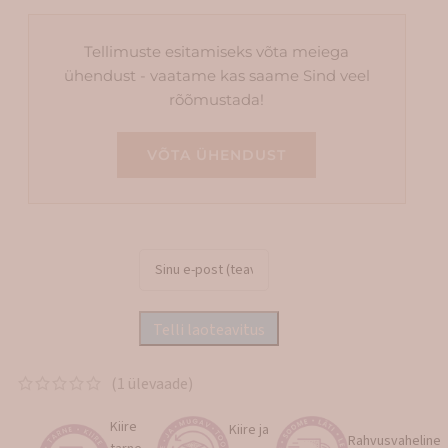
Tellimuste esitamiseks võta meiega
ühendust - vaatame kas saame Sind veel
rõõmustada!
VÕTA ÜHENDUST
(
1
ülevaade)
Kiire
Kiire ja
Rahvusvaheline