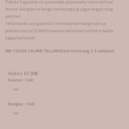
Pükste taguosas on paremaks püsivuseks laiem pehme
kumm. Kangas on kerge venivusega ja väga mugav ning
pehme!
Tellimiseks vali galeriist meelepärase kanga värv ja
pükste suurus! Eritellimusena valminud tooted ei kuulu
tagastamisele!
NB! TOODE VALMIB TELLIMISEGA! Ooteaeg 2-3 nädalat!
Alates:
67.00
€
Suurus
:
Vali
Kangas
:
Vali