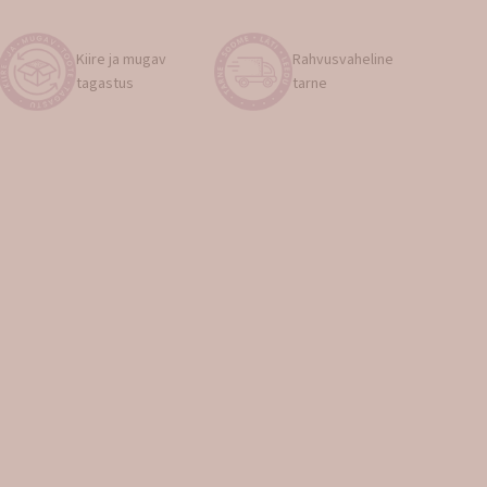
Kiire ja mugav
Rahvusvaheline
tagastus
tarne