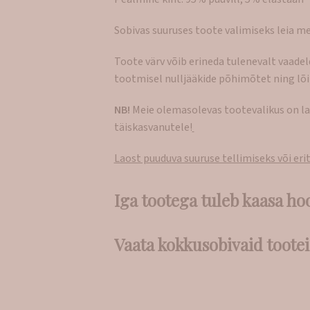
Sobivas suuruses toote valimiseks leia m
Toote värv võib erineda tulenevalt vaade
tootmisel nulljääkide põhimõtet ning lõi
NB!
Meie olemasolevas tootevalikus on la
täiskasvanutele!
Laost puuduva suuruse tellimiseks või er
Iga tootega tuleb kaasa ho
Vaata kokkusobivaid tootei