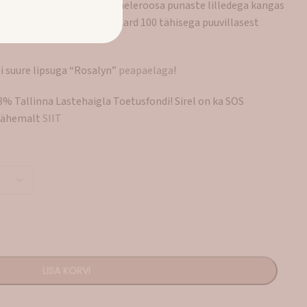
 on dekoratiivsed! Kaunis heleroosa punaste lilledega kangas
aliteetsest öko-tex standard 100 tähisega puuvillasest
i suure lipsuga “Rosalyn”
peapaelaga
!
3% Tallinna Lastehaigla Toetusfondi! Sirel on ka SOS
 lähemalt
SIIT
LISA KORVI