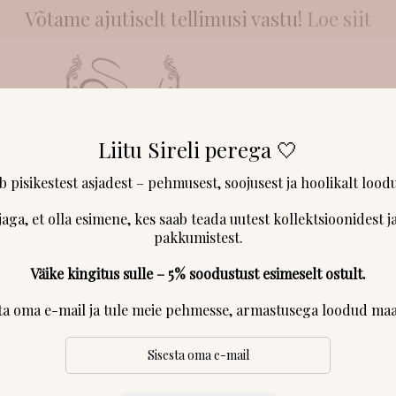
Võtame ajutiselt tellimusi vastu!
Loe siit
Liitu Sireli perega 🤍
NGAD & LÕNGAD
KLIENDID RÄÄGIVAD
MEIST
KONTAKT & 
üksid “Rosalyn”
ab pisikestest asjadest – pehmusest, soojusest ja hoolikalt loodu
jaga, et olla esimene, kes saab teada uutest kollektsioonidest ja
Kõrge pihaosag
pakkumistest.
Väike kingitus sulle – 5% soodustust esimeselt ostult.
sta oma e-mail ja tule meie pehmesse, armastusega loodud maa
Stiilsed kõrge pihaosaga tüdruku