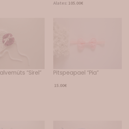
Alates:
105.00
€
alvemüts “Sirel”
Pitspeapael “Pia”
15.00
€