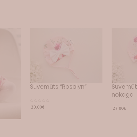
Suvemüts “Rosalyn”
Suvemüts
nokaga
29.00
€
27.00
€