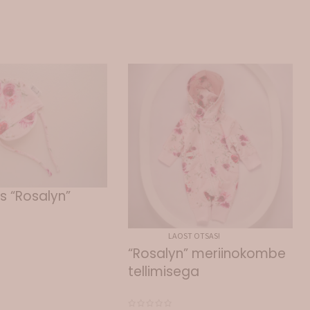
 “Rosalyn”
LAOST OTSAS!
“Rosalyn” meriinokombe
tellimisega