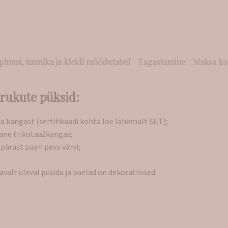
pluusi, tuunika ja kleidi mõõdutabel
Tagastamine
Maksa ko
drukute püksid:
a kangast (sertifikaadi kohta loe lähemalt
SIIT
);
lane trikotaažkangas;
pärast paari pesu värvi;
alt üleval püsida ja paelad on dekoratiivsed.