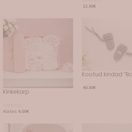
22.00
€
Kootud kindad “Bo
40.00
€
Kinkekarp
Alates:
6.00
€