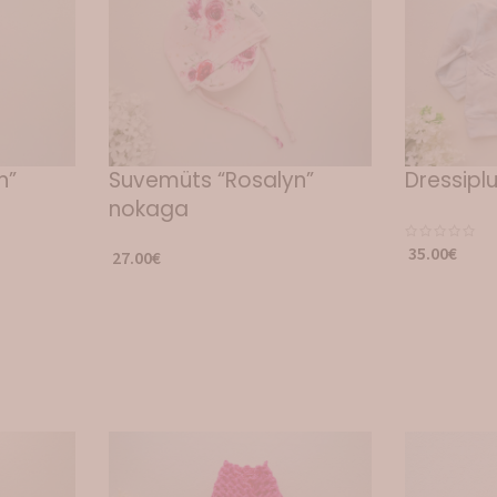
n”
Suvemüts “Rosalyn”
Dressiplu
nokaga
35.00
€
27.00
€