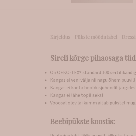
Kirjeldus
Pükste mõõdutabel
Dressi
Sireli kõrge pihaosaga tü
On OEKO-TEX® standard 100 sertifikaadig
Kangas ei veni välja nii nagu õhem puuvil
Kangas ei kaota hooldusjuhendit järgides 
Kangas ei lähe topiliseks!
Vööosal olev lai kumm aitab pükstel mugav
Beebipükste koostis:
Pealmine kiht: 95% puuvill, 5% elastaan