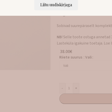
mugavalt üleval püsida ja paelad
Liitu uudiskirjaga
on õmmeldud vastupidavast ja kv
kangast.
Sobivad suurepäraselt komplekt
NB
! Selle toote ostuga annetad 
Lasteküla igakuine toetaja. Loe
38.00
€
Riiete suurus
:
Vali
-
+