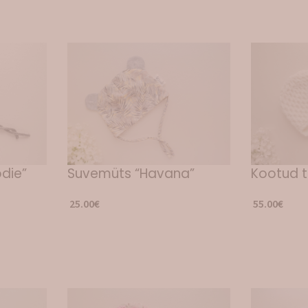
die”
Suvemüts “Havana”
Kootud t
25.00
€
55.00
€