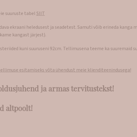
eie suuruste tabel
SIIT
ldava ekraani heledusest ja seadetest. Samuti võib erineda kanga 
kame kangast järjest).
steriided kuni suuruseni 92cm. Tellimusena teeme ka suuremaid su
itellimuse esitamiseks võta ühendust meie klienditeenindusega!
oldusjuhend ja armas tervitustekst!
d altpoolt!