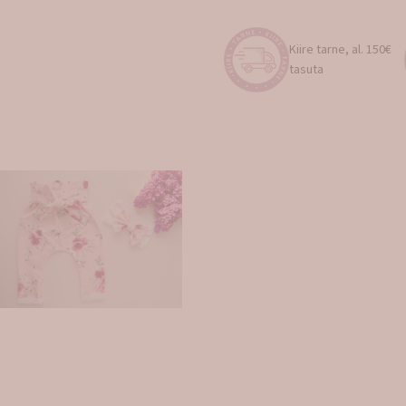
Kiire tarne, al. 150€
tasuta