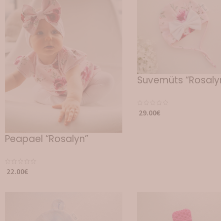
Suvemüts “Rosaly
29.00
€
Peapael “Rosalyn”
22.00
€