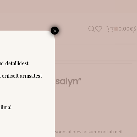
×
0.00
€
0
SHOWROOM
d detailidest.
 eriliselt armsatest
a püksid “Rosalyn”
ilma!
te püksid Rosalyn. Pükste vööosal olev lai kumm aitab neil