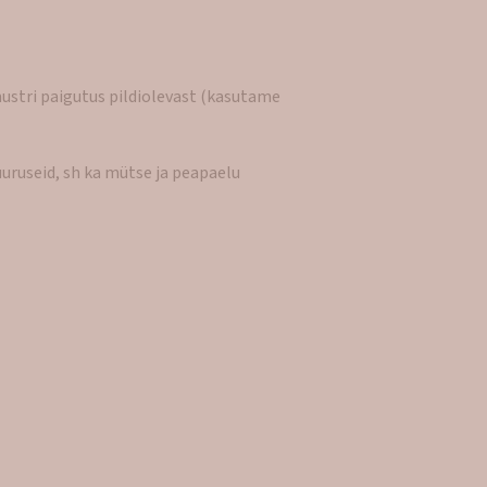
mustri paigutus pildiolevast (kasutame
uruseid, sh ka mütse ja peapaelu