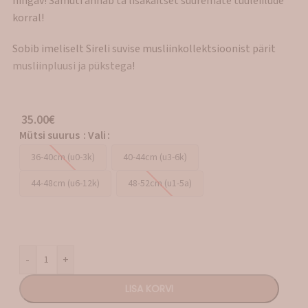
hingav! Samuti annab ta lisakaitset suuremate tuuleiilude
korral!
Sobib imeliselt Sireli suvise musliinkollektsioonist pärit
musliinpluusi ja pükstega
!
35.00
€
Mütsi suurus
:
Vali
36-40cm (u0-3k)
40-44cm (u3-6k)
44-48cm (u6-12k)
48-52cm (u1-5a)
-
+
LISA KORVI