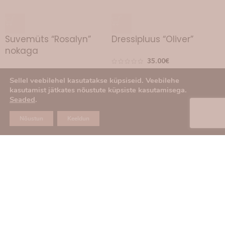
Suvemüts “Rosalyn”
Dressipluus “Oliver”
nokaga
35.00
€
27.00
€
Sellel veebilehel kasutatakse küpsiseid. Veebilehe
kasutamist jätkates nõustute küpsiste kasutamisega.
Seaded
.
Nõustun
Keeldun
Kootud talvekindad
“Oliver”
40.00
€
Laen, palun oota...