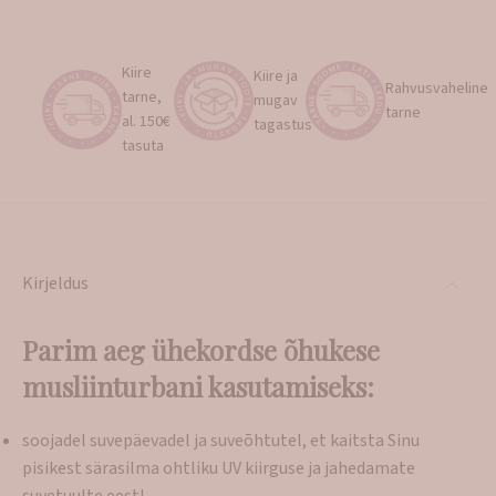
Kiire
Kiire ja
Rahvusvaheline
tarne,
mugav
tarne
al. 150€
tagastus
tasuta
Kirjeldus
Parim aeg ühekordse õhukese
musliinturbani kasutamiseks:
soojadel suvepäevadel ja suveõhtutel, et kaitsta Sinu
pisikest särasilma ohtliku UV kiirguse ja jahedamate