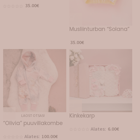
35.00
€
Musliinturban “Solana”
35.00
€
Kinkekarp
LAOST OTSAS!
“Olivia” puuvillakombe
Alates:
6.00
€
Alates:
100.00
€