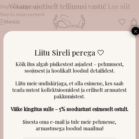
Võtame ajutiselt tellimusi vastu!
Loe siit
Skip to navigation
Skip to main content
Menüü
Esileht
/
Riided
/
Kleidid, püksid ja dressipluusid
/
Suvekollektsioon
×
Liitu Sireli perega 🤍
Kõik ilus algab pisikestest asjadest – pehmusest,
soojusest ja hoolikalt loodud detailidest.
Liitu meie uudiskirjaga, et olla esimene, kes saab
teada uutest kollektsioonidest ja eriliselt armsatest
pakkumistest.
Väike kingitus sulle – 5% soodustust esimeselt ostult.
Sisesta oma e-mail ja tule meie pehmesse,
armastusega loodud maailma!