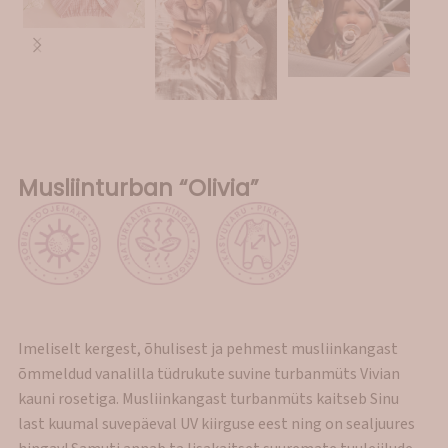
Musliinturban “Olivia”
Imeliselt kergest, õhulisest ja pehmest musliinkangast
õmmeldud vanalilla tüdrukute suvine turbanmüts Vivian
kauni rosetiga. Musliinkangast turbanmüts kaitseb Sinu
last kuumal suvepäeval UV kiirguse eest ning on sealjuures