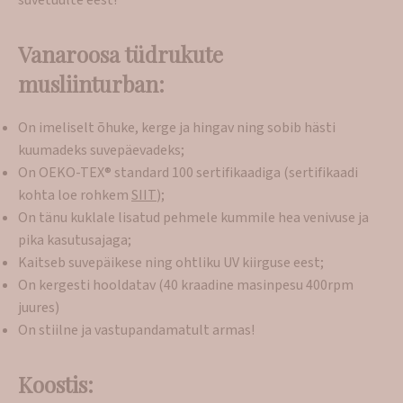
suvetuulte eest!
Vanaroosa tüdrukute
musliinturban:
On imeliselt õhuke, kerge ja hingav ning sobib hästi
kuumadeks suvepäevadeks;
On OEKO-TEX® standard 100 sertifikaadiga (sertifikaadi
kohta loe rohkem
SIIT
);
On tänu kuklale lisatud pehmele kummile hea venivuse ja
pika kasutusajaga;
Kaitseb suvepäikese ning ohtliku UV kiirguse eest;
On kergesti hooldatav (40 kraadine masinpesu 400rpm
juures)
On stiilne ja vastupandamatult armas!
Koostis: