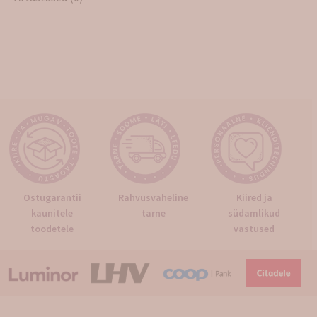
Ostugarantii
Rahvusvaheline
Kiired ja
kaunitele
tarne
südamlikud
toodetele
vastused