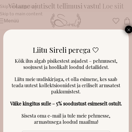
Võtame ajutiselt tellimusi vastu!
Loe siit
Skip to navigation
Skip to main content
Menüü
Esileht
/
Riided
/
Kleidid, püksid ja dressipluusid
×
Liitu Sireli perega 🤍
LAOST OTSAS!
Kõik ilus algab pisikestest asjadest – pehmusest,
soojusest ja hoolikalt loodud detailidest.
Liitu meie uudiskirjaga, et olla esimene, kes saab
teada uutest kollektsioonidest ja eriliselt armsatest
pakkumistest.
Väike kingitus sulle – 5% soodustust esimeselt ostult.
Sisesta oma e-mail ja tule meie pehmesse,
armastusega loodud maailma!