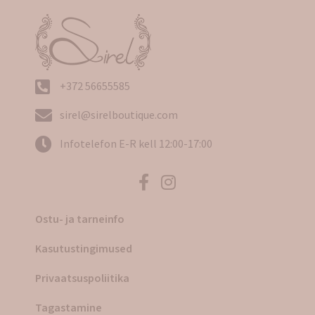
+372 56655585
sirel@sirelboutique.com
Infotelefon E-R kell 12:00-17:00
Ostu- ja tarneinfo
Kasutustingimused
Privaatsuspoliitika
Tagastamine