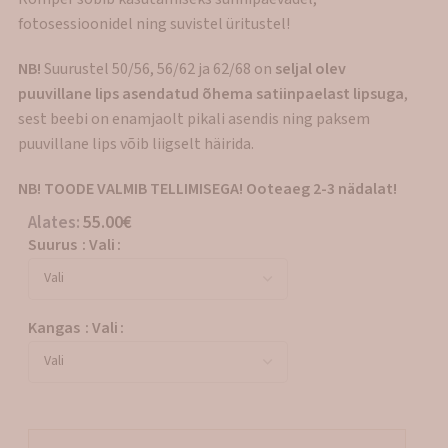
fotosessioonidel ning suvistel üritustel!
NB!
Suurustel 50/56, 56/62 ja 62/68 on
seljal olev
puuvillane lips asendatud õhema satiinpaelast lipsuga
,
sest beebi on enamjaolt pikali asendis ning paksem
puuvillane lips võib liigselt häirida.
NB! TOODE VALMIB TELLIMISEGA! Ooteaeg 2-3 nädalat!
Alates:
55.00
€
Suurus
:
Vali
Kangas
:
Vali