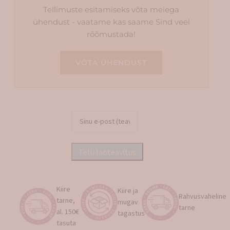
Tellimuste esitamiseks võta meiega
ühendust - vaatame kas saame Sind veel
rõõmustada!
VÕTA ÜHENDUST
Kiire
Kiire ja
Rahvusvaheline
tarne,
mugav
tarne
al. 150€
tagastus
tasuta