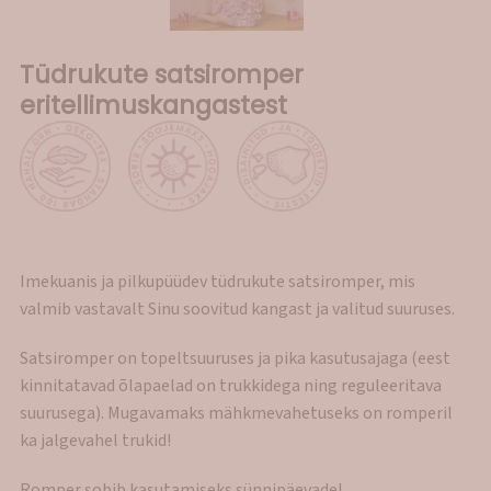
Tüdrukute satsiromper
eritellimuskangastest
Imekuanis ja pilkupüüdev tüdrukute satsiromper, mis
valmib vastavalt Sinu soovitud kangast ja valitud suuruses.
Satsiromper on topeltsuuruses ja pika kasutusajaga (eest
kinnitatavad õlapaelad on trukkidega ning reguleeritava
suurusega). Mugavamaks mähkmevahetuseks on romperil
ka jalgevahel trukid!
Romper sobib kasutamiseks sünnipäevadel,