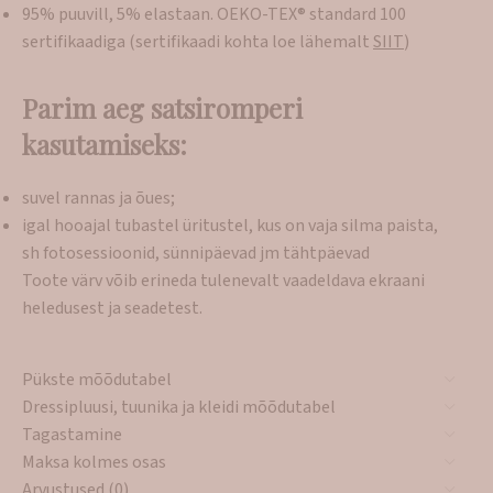
95% puuvill, 5% elastaan. OEKO-TEX® standard 100
sertifikaadiga (sertifikaadi kohta loe lähemalt
SIIT
)
Parim aeg satsiromperi
kasutamiseks:
suvel rannas ja õues;
igal hooajal tubastel üritustel, kus on vaja silma paista,
sh fotosessioonid, sünnipäevad jm tähtpäevad
Toote värv võib erineda tulenevalt vaadeldava ekraani
heledusest ja seadetest.
Pükste mõõdutabel
Dressipluusi, tuunika ja kleidi mõõdutabel
Tagastamine
Maksa kolmes osas
Arvustused (0)