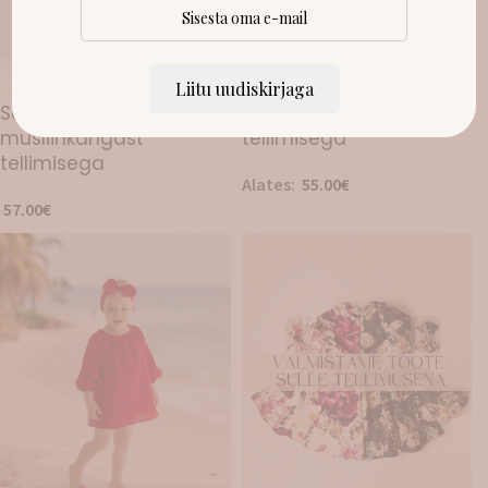
Liitu uudiskirjaga
LAOST OTSAS!
LAOST OTSAS!
Satsidega romper
Õlasatsiga musliinkleit
musliinkangast
tellimisega
tellimisega
Alates:
55.00
€
57.00
€