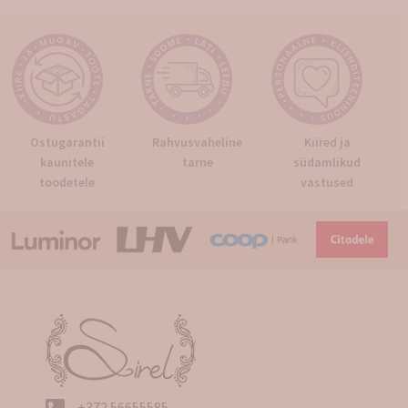
Ostugarantii
Rahvusvaheline
Kiired ja
kaunitele
tarne
südamlikud
toodetele
vastused
+372 56655585