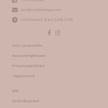
sirel@sirelboutique.com
Infotelefon E-R kell 12:00-17:00
Ostu- ja tarneinfo
Kasutustingimused
Privaatsuspoliitika
Tagastamine
KKK
Sireli nõuanded