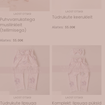
LAOST OTSAS!
LAOST OTSAS!
Tüdrukute keerukleit
Puhvvarrukatega
musliinkleit
Alates:
55.00
€
(tellimisega)
Alates:
55.00
€
LAOST OTSAS!
LAOST OTSAS!
Tüdrukute lipsuga
Komplekt: lipsuga püksid