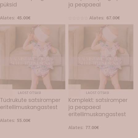
püksid
ja peapaeal
Alates:
45.00
€
Alates:
67.00
€
LAOST OTSAS!
LAOST OTSAS!
Tüdrukute satsiromper
Komplekt: satsiromper
eritellimuskangastest
ja peapaeal
eritellimuskangastest
Alates:
55.00
€
Alates:
77.00
€