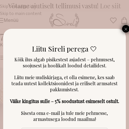
Võtame ajutiselt tellimusi vastu!
Loe siit
Skip to navigation
Skip to main content
Menüü
×
74/80cm (9-12k)
Kuvatakse kõik 8 tulemust
Liitu Sireli perega 🤍
Näita filtreid
Kõik ilus algab pisikestest asjadest – pehmusest,
soojusest ja hoolikalt loodud detailidest.
Liitu meie uudiskirjaga, et olla esimene, kes saab
teada uutest kollektsioonidest ja eriliselt armsatest
pakkumistest.
Väike kingitus sulle – 5% soodustust esimeselt ostult.
Sisesta oma e-mail ja tule meie pehmesse,
armastusega loodud maailma!