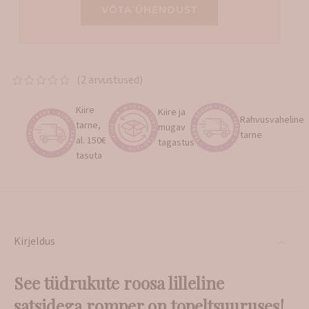
VÕTA ÜHENDUST
(
2
arvustused)
Kiire
Kiire ja
Rahvusvaheline
tarne,
mugav
tarne
al. 150€
tagastus
tasuta
Kirjeldus
See tüdrukute roosa lilleline
satsidega romper on topeltsuuruses!