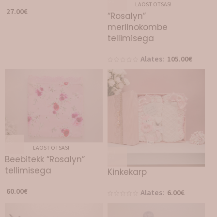
LAOST OTSAS!
27.00
€
“Rosalyn”
meriinokombe
tellimisega
Alates:
105.00
€
LAOST OTSAS!
Beebitekk “Rosalyn”
tellimisega
Kinkekarp
60.00
€
Alates:
6.00
€