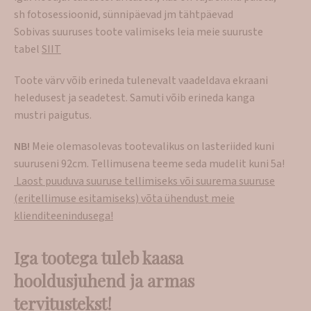
sh fotosessioonid, sünnipäevad jm tähtpäevad
Sobivas suuruses toote valimiseks leia meie suuruste
tabel
SIIT
Toote värv võib erineda tulenevalt vaadeldava ekraani
heledusest ja seadetest. Samuti võib erineda kanga
mustri paigutus.
NB!
Meie olemasolevas tootevalikus on lasteriided kuni
suuruseni 92cm. Tellimusena teeme seda mudelit kuni 5a!
Laost puuduva suuruse tellimiseks või suurema suuruse
(eritellimuse esitamiseks) võta ühendust meie
klienditeenindusega!
Iga tootega tuleb kaasa
hooldusjuhend ja armas
tervitustekst!