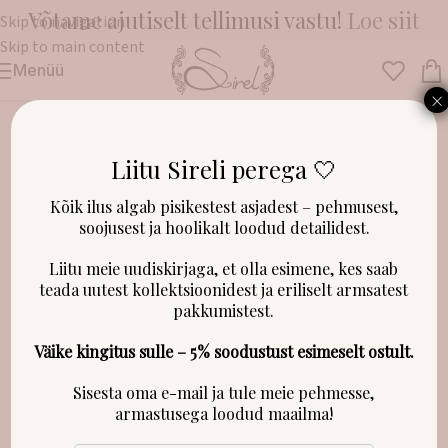
Võtame ajutiselt tellimusi vastu!
Loe siit
Skip to navigation
Skip to main content
Menüü
Esileht
/
Riided
/
Kleidid, püksid ja dressipluusid
×
Liitu Sireli perega 🤍
LAOST OTSAS!
Kõik ilus algab pisikestest asjadest – pehmusest,
soojusest ja hoolikalt loodud detailidest.
Liitu meie uudiskirjaga, et olla esimene, kes saab
teada uutest kollektsioonidest ja eriliselt armsatest
pakkumistest.
Väike kingitus sulle – 5% soodustust esimeselt ostult.
Sisesta oma e-mail ja tule meie pehmesse,
armastusega loodud maailma!