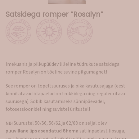
Satsidega romper “Rosalyn”
Imekuanis ja pilkupüüdev lilleline tüdrukute satsidega
romper Rosalyn on tõeline suvine pilgumagnet!
See romper on topeltsuuruses ja pika kasutusajaga (eest
kinnitatavad õlapaelad on trukkidega ning reguleeritava
suurusega). Sobib kasutamiseks sünnipäevadel,
fotosessioonidel ning suvistel üritustel!
NB!
Suurustel 50/56, 56/62 ja 62/68 on seljal olev
puuvillane lips asendatud õhema
satiinpaelast lipsuga,
sest beebi on enamjaolt pikali selili asendis ning paksem