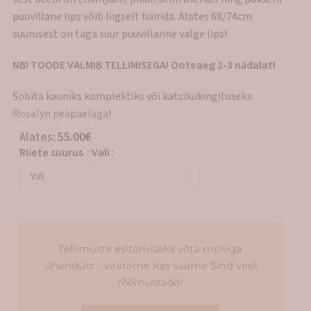
puuvillane lips võib liigselt häirida. Alates 68/74cm
suurusest on taga suur puuvillanne valge lips!
NB! TOODE VALMIB TELLIMISEGA! Ooteaeg 2-3 nädalat!
Sobita kauniks komplektiks või katsikukingituseks
Rosalyn peapaelaga
!
Alates:
55.00
€
Riiete suurus
:
Vali
Tellimuste esitamiseks võta meiega
ühendust - vaatame kas saame Sind veel
rõõmustada!