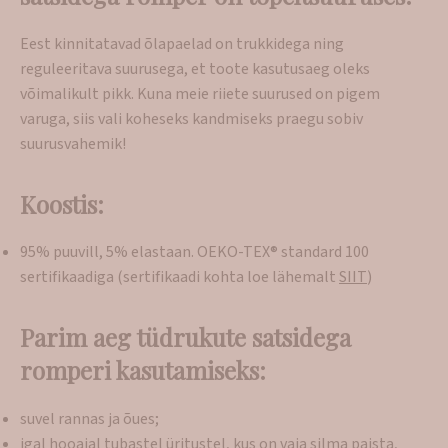
Eest kinnitatavad õlapaelad on trukkidega ning
reguleeritava suurusega, et toote kasutusaeg oleks
võimalikult pikk. Kuna meie riiete suurused on pigem
varuga, siis vali koheseks kandmiseks praegu sobiv
suurusvahemik!
Koostis:
95% puuvill, 5% elastaan. OEKO-TEX® standard 100
sertifikaadiga (sertifikaadi kohta loe lähemalt
SIIT
)
Parim aeg tüdrukute satsidega
romperi kasutamiseks:
suvel rannas ja õues;
igal hooajal tubastel üritustel, kus on vaja silma paista,