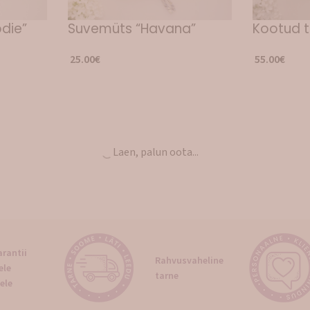
die”
Suvemüts “Havana”
Kootud t
25.00
€
55.00
€
n”
Suvemüts “Rosalyn”
Dressiplu
nokaga