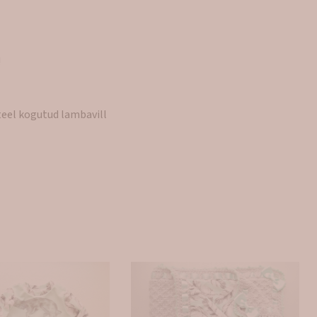
!
 teel kogutud lambavill