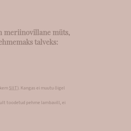
on meriinovillane müts,
pehmemaks talveks:
ohkem
SIIT
). Kangas ei muutu õigel
kult toodetud pehme lambavill, ei