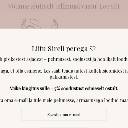
Võtame ajutiselt tellimusi vastu!
Loe siit
Liitu Sireli perega 🤍
NGAD & LÕNGAD
KLIENDID RÄÄGIVAD
MEIST
KONTAKT & 
inkekomplekt Oliver 0-3k LAOS
ab pisikestest asjadest – pehmusest, soojusest ja hoolikalt loodu
jaga, et olla esimene, kes saab teada uutest kollektsioonidest ja
Meriinovoodrig
pakkumistest.
LAOS
Väike kingitus sulle – 5% soodustust esimeselt ostult.
sta oma e-mail ja tule meie pehmesse, armastusega loodud maa