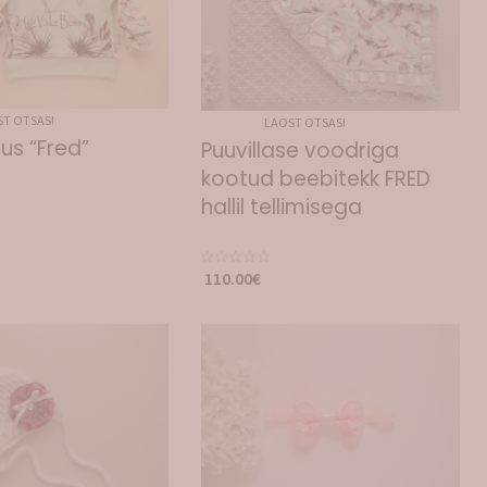
T OTSAS!
LAOST OTSAS!
us “Fred”
Puuvillase voodriga
kootud beebitekk FRED
hallil tellimisega
110.00
€