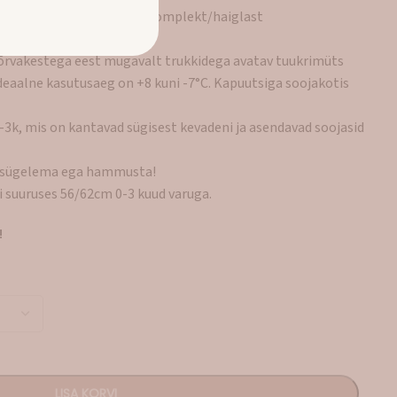
sinine ja hallikirju kinkekomplekt/haiglast
es on:
 kõrvakestega eest mugavalt trukkidega avatav tuukrimüts
deaalne kasutusaeg on +8 kuni -7°C. Kapuutsiga soojakotis
-3k, mis on kantavad sügisest kevadeni ja asendavad soojasid
ja sügelema ega hammusta!
 suuruses 56/62cm 0-3 kuud varuga.
!
LISA KORVI