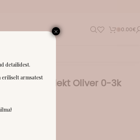
×
0.00
€
0
SHOWROOM
d detailidest.
 eriliselt armsatest
a kinkekomplekt Oliver 0-3k
ilma!