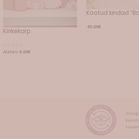
Kootud kindad “Bo
40.00
€
Kinkekarp
Alates:
6.00
€
Suvemüts “Rosaly