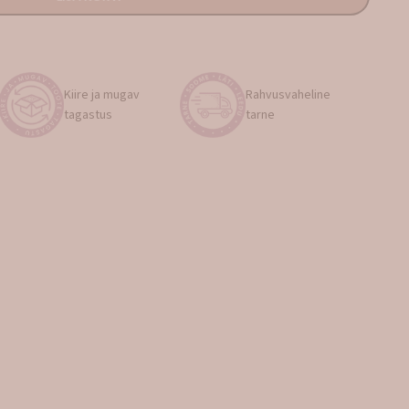
Kiire ja mugav
Rahvusvaheline
tagastus
tarne