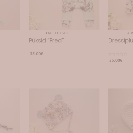
LAOST OTSAS!
LAOS
Püksid “Fred”
Dressiplu
35.00
€
35.00
€