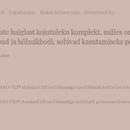
el
Tagastamine
Maksa kolmes osas
Arvustused (0)
oiste haiglast kojutuleku komplekt, milles 
ud ja hõlmikbodi, sobivad kasutamiseks 
talve.
EKO-TEX® standard 100 sertifikaadiga (seritifikaadi kohta loe r
EKO-TEX® standard 100 sertifikaadiga (eetiliselt ja loomasõbrali