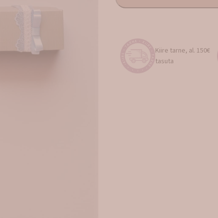
Kiire tarne, al. 150€
tasuta