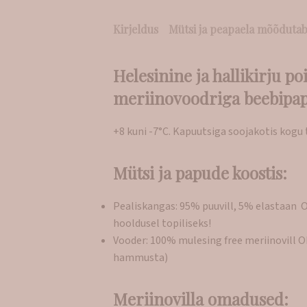
Kirjeldus
Mütsi ja peapaela mõõdutab
Helesinine ja hallikirju p
meriinovoodriga beebipap
+8 kuni -7°C. Kapuutsiga soojakotis kogu 
Mütsi ja papude koostis:
Pealiskangas: 95% puuvill, 5% elastaan O
hooldusel topiliseks!
Vooder: 100% mulesing free meriinovill O
hammusta)
Meriinovilla omadused: