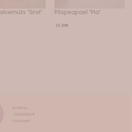
alvemüts “Sirel”
Pitspeapael “Pia”
15.00
€
us “Oliver”
Kootud talvekindad
“Oliver”