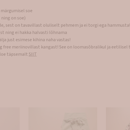
a märgumisel soe
 ning on soe)
ale, sest on tavavillast oluliselt pehmem ja ei torgi ega hammusta
est ning ei hakka halvasti lõhnama
lja just esimese kihina naha vastas!
 free meriinovillast kangast! See on loomasõbralikul ja eetilisel
 loe täpsemalt
SIIT