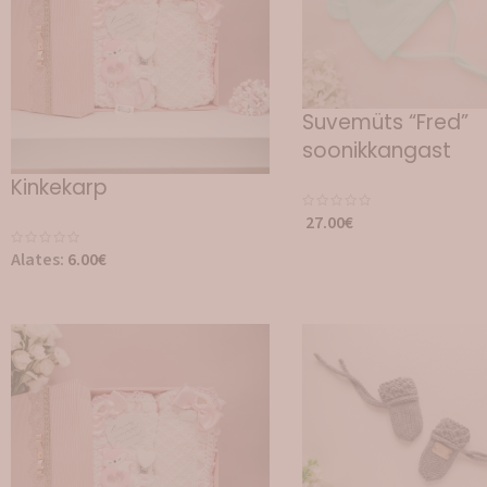
Suvemüts “Fred”
soonikkangast
Kinkekarp
27.00
€
Alates:
6.00
€