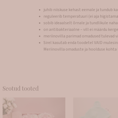
juhib niiskuse kehast eemale ja tundub k
reguleerib temperatuuri (ei aja higistama
sobib ideaalselt õrnale ja tundlikule nah
on antibakteriaalne – vill ei määrdu kerg
meriinovilla parimad omadused tulevad vä
Sirel kasutab enda toodetel VAID mulesing
Meriinovilla omaduste ja hoolduse kohta
Seotud tooted