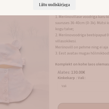
Liitu uudiskirjaga
Armas poiste meriinovillane hele
kojutulekukomplekt Oliver, mill
1. Meriinovillase voodriga karu
suuruses 36-40cm (0-3k). Mütsi i
kogu talve;
2. Meriinovoodriga beebipapud 0
villasokikesi.
Meriinovill on pehme ning ei a
3. Eest avatav mugav hõlmikbodi
Komplekt on kohe laos olemas
Alates:
130.00
€
Kinkekarp
:
Vali